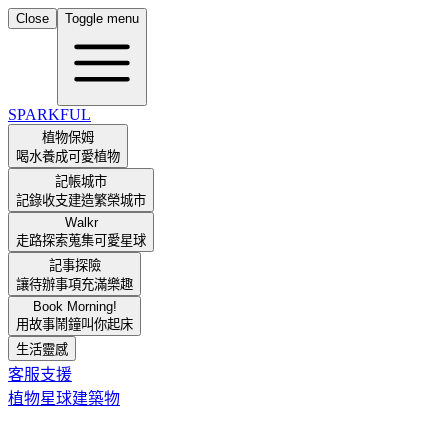
Close
Toggle menu
SPARKFUL
植物保姆
喝水養成可愛植物
記帳城市
記錄收支建造繁榮城市
Walkr
走路探索蒐集可愛星球
記事探險
讓待辦事項充滿樂趣
Book Morning!
用故事鬧鐘叫你起床
生活靈感
客服支援
植物
星球
建築物