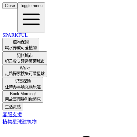
Close
Toggle menu
SPARKFUL
植物保姆
喝水养成可爱植物
记帐城市
纪录收支建造繁荣城市
Walkr
走路探索搜集可爱星球
记事探险
让待办事项充满乐趣
Book Morning!
用故事闹钟叫你起床
生活灵感
客服支援
植物
星球
建筑物