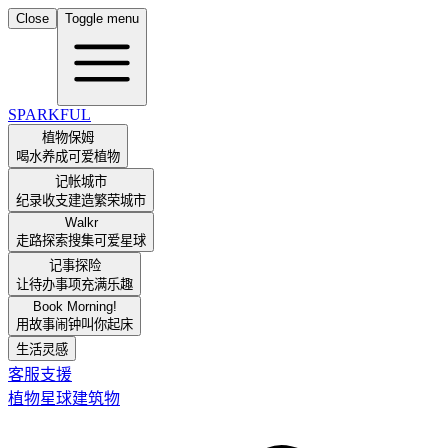
Close
Toggle menu
SPARKFUL
植物保姆
喝水养成可爱植物
记帐城市
纪录收支建造繁荣城市
Walkr
走路探索搜集可爱星球
记事探险
让待办事项充满乐趣
Book Morning!
用故事闹钟叫你起床
生活灵感
客服支援
植物
星球
建筑物