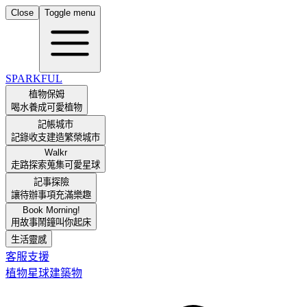
Close
Toggle menu
SPARKFUL
植物保姆
喝水養成可愛植物
記帳城市
記錄收支建造繁榮城市
Walkr
走路探索蒐集可愛星球
記事探險
讓待辦事項充滿樂趣
Book Morning!
用故事鬧鐘叫你起床
生活靈感
客服支援
植物
星球
建築物