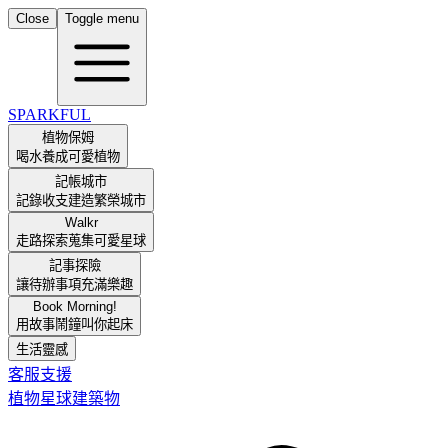
Close
Toggle menu
SPARKFUL
植物保姆
喝水養成可愛植物
記帳城市
記錄收支建造繁榮城市
Walkr
走路探索蒐集可愛星球
記事探險
讓待辦事項充滿樂趣
Book Morning!
用故事鬧鐘叫你起床
生活靈感
客服支援
植物
星球
建築物