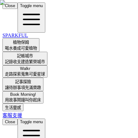
Close
Toggle menu
SPARKFUL
植物保姆
喝水養成可愛植物
記帳城市
記錄收支建造繁榮城市
Walkr
走路探索蒐集可愛星球
記事探險
讓待辦事項充滿樂趣
Book Morning!
用故事鬧鐘叫你起床
生活靈感
客服支援
Close
Toggle menu