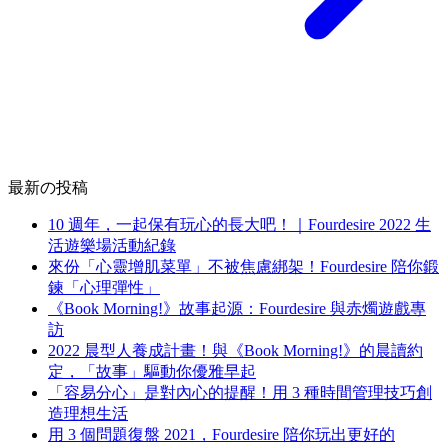
最新の投稿
10 週年，一起保有玩心的長大吧！｜Fourdesire 2022 生
活遊樂場活動紀錄
來份「心靈增肌菜單」不被焦慮綁架！Fourdesire 陪你鍛
鍊「心理彈性」
《Book Morning!》故事起源：Fourdesire 與赤燭遊戲專
訪
2022 晨型人養成計畫！與《Book Morning!》的晨讀約
定，「故事」驅動你優雅早起
「容易分心」是對內心的提醒！用 3 種時間管理技巧創
造理想生活
用 3 個問題復盤 2021，Fourdesire 陪你玩出更好的