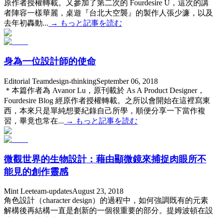
原作者授權轉載。又參加了第二次的 Fourdesire U，這次的講
者陣容一樣華麗，桌遊『台北大空襲』的製作人張少濂，以及
去年初轟動...
→
もっと記事を読む
身為一位設計師的使命
Editorial Team
design-thinking
September 06, 2018
＊本篇作者為 Avanor Lu，原刊載於 As A Product Designer，
Fourdesire Blog 經原作者授權轉載。之所以會開始在這裡寫東
西，本來只是單純想要紀錄自己所學，順便分享一下當作複
習，畢竟也常在...
→
もっと記事を読む
微觀世界的生物設計：藉由顯微鏡來捕捉肉眼所不
能見的創作靈感
Mint Lee
team-updates
August 23, 2018
角色設計（character design）的過程中，如何強調既有的元素
解構後再結構一直是創新的一個很重要的部分。提姆波頓在設