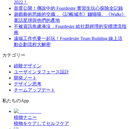
2022！
首度公開！傳說中的 Fourdesire 實習生玩心探險全記錄
遊戲藝術思維的交織，《記帳城市》錢喵喵、《Walkr》
童話星球與他們的產地
不被資訊焦慮淹沒，Fourdesire 給社群經理的安穩漂流指
南
遠端工作也要一起玩！Fourdesire Team Building 線上活
動企劃流程大解密
カテゴリー
経験デザイン
ユーザインタフェース設計
開発ノート
デザイン思考
チームアップデート
私たちのApp
植物ナニー
植物をケアしてセルフケア