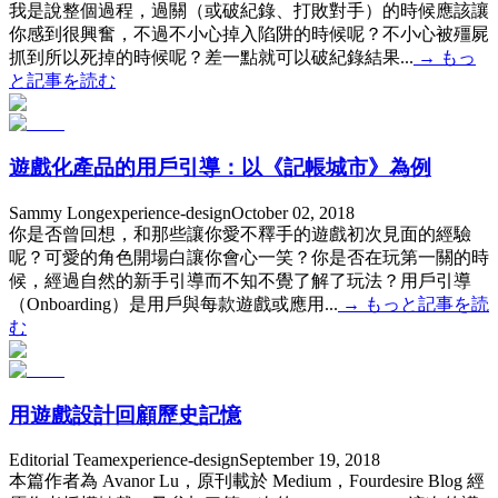
我是說整個過程，過關（或破紀錄、打敗對手）的時候應該讓
你感到很興奮，不過不小心掉入陷阱的時候呢？不小心被殭屍
抓到所以死掉的時候呢？差一點就可以破紀錄結果...
→
もっ
と記事を読む
遊戲化產品的用戶引導：以《記帳城市》為例
Sammy Long
experience-design
October 02, 2018
你是否曾回想，和那些讓你愛不釋手的遊戲初次見面的經驗
呢？可愛的角色開場白讓你會心一笑？你是否在玩第一關的時
候，經過自然的新手引導而不知不覺了解了玩法？用戶引導
（Onboarding）是用戶與每款遊戲或應用...
→
もっと記事を読
む
用遊戲設計回顧歷史記憶
Editorial Team
experience-design
September 19, 2018
本篇作者為 Avanor Lu，原刊載於 Medium，Fourdesire Blog 經