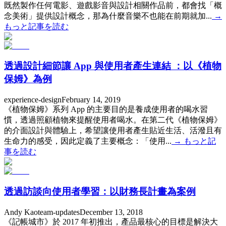
既然製作任何電影、遊戲影音與設計相關作品前，都會找「概
念美術」提供設計概念，那為什麼音樂不也能在前期就加...
→
もっと記事を読む
透過設計細節讓 App 與使用者產生連結 ：以《植物
保姆》為例
experience-design
February 14, 2019
《植物保姆》系列 App 的主要目的是養成使用者的喝水習
慣，透過照顧植物來提醒使用者喝水。在第二代《植物保姆》
的介面設計與體驗上，希望讓使用者產生貼近生活、活潑且有
生命力的感受，因此定義了主要概念：「使用...
→
もっと記
事を読む
透過訪談向使用者學習：以財務長計畫為案例
Andy Kao
team-updates
December 13, 2018
《記帳城市》於 2017 年初推出，產品最核心的目標是解決大