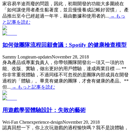
家容易半途而廢的問題，因此，初期開發的功能大多圍繞在
「如何讓使用者產生黏著度，並且慢慢養成記帳好習慣」。產
品推出至今已經超過一年半，藉由數據和使用者的...
→
もっ
と記事を読む
如何做團隊流程回顧會議：Spotify 的健康檢查模型
Sammy Long
team-updates
November 28, 2018
身為產品或專案負責人，你帶領團隊開發出一項又一項的功
能、改版、實驗，做出更好的用戶體驗，達成商業目標 — **
你非常重視體驗，不過同樣不可忽視的是團隊內部成員在開發
過程的「體驗」。畢竟有健康的團隊，才會有健康的產品。**
但...
→
もっと記事を読む
用遊戲學習體驗設計：失敗的藝術
Wei-Fan Chen
experience-design
November 20, 2018
認真回想一下，你上次玩遊戲的過程愉快嗎？我不是說體驗，