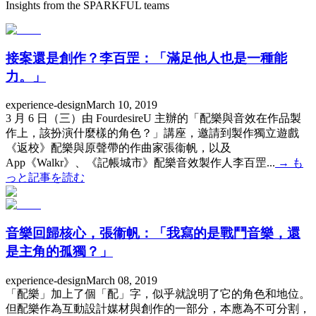
Insights from the SPARKFUL teams
接案還是創作？李百罡：「滿足他人也是一種能
力。」
experience-design
March 10, 2019
3 月 6 日（三）由 FourdesireU 主辦的「配樂與音效在作品製
作上，該扮演什麼樣的角色？」講座，邀請到製作獨立遊戲
《返校》配樂與原聲帶的作曲家張衞帆，以及
App《Walkr》、《記帳城市》配樂音效製作人李百罡...
→
も
っと記事を読む
音樂回歸核心，張衞帆：「我寫的是戰鬥音樂，還
是主角的孤獨？」
experience-design
March 08, 2019
「配樂」加上了個「配」字，似乎就說明了它的角色和地位。
但配樂作為互動設計媒材與創作的一部分，本應為不可分割，