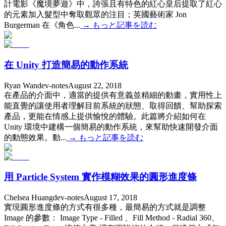
計電影《魔境夢遊》中，誇張且有特色的紅心皇后提取了紅心
的元素加入髮型中奪取觀眾的注目；英國藝術家 Jon
Burgerman 在《角色...
→
もっと記事を読む
在 Unity 打造簡易的動作系統
Ryan Wan
dev-notes
August 22, 2018
在產品的介面中，適當的提供有意義並精細的動畫，實用性上
能直覺的讓使用者理解目前系統的狀態、取得回饋、幫助探索
產品，更能在情感上提供愉悅的體驗。此篇將介紹如何在
Unity 環境中建構一個簡易的動作系統，來幫助快速開發介面
的動態效果。動...
→
もっと記事を読む
用 Particle System 實作模糊效果的圓形進度條
Chelsea Huang
dev-notes
August 17, 2018
實現圓形進度條的方式有很多種，最簡易的方式就是調整
Image 的參數： Image Type - Filled 、Fill Method - Radial 360、