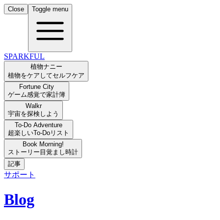
Close
Toggle menu
SPARKFUL
植物ナニー
植物をケアしてセルフケア
Fortune City
ゲーム感覚で家計簿
Walkr
宇宙を探検しよう
To-Do Adventure
超楽しいTo-Doリスト
Book Morning!
ストーリー目覚まし時計
記事
サポート
Blog