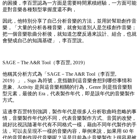
的困擾，李百罡認為一方面是需要時間累積經驗，一方面可能
是對音樂各種類型掌握度還不夠，
因此，他特別分享了自己分析音樂的方法，並用於幫助創作音
樂，「大量的分析各種音樂，就會知道別人是怎樣創作音樂；
把一個音樂歌曲分析後，就知道怎麼反過來設計、組合，也就
會變成自己的知識基礎」，李百罡說。
SAGE－The A&R Tool（李百罡, 2019）
他稱其分析方式為「SAGE－The A&R Tool（李百罡,
2019）」，Sign 為符號，意指聽到這音樂會想到哪些事情和
意象、Activity 是與這音樂相關的行為，Genre 則是指音樂類
型元素，最後的 Era，代表製作年代，即是該年代的音樂製作
方式。
這邊李百罡特別強調，製作年代是很多人分析歌曲時忽略的事
情，音樂製作年代的不同，代表音樂製作方式、音質的改變，
就好比視訊隨著年代有不同格式一樣，藉由不同年代製作的手
法，可以去呈現不一樣的音樂內容，舉例來說，如果用 60 年
代的音質創作現代音樂呢？這是目前為止音樂製作上很容易被