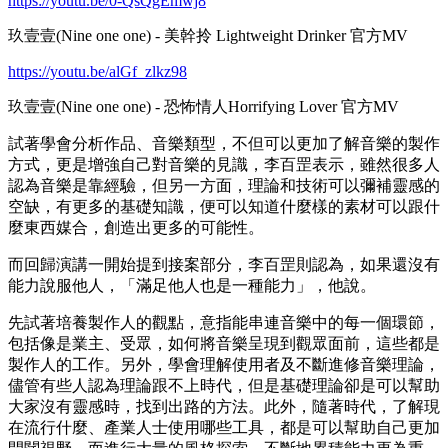
https://youtu.be/0-QsQgEmwj8
玖壹壹(Nine one one) - 美幹拎 Lightweight Drinker 官方MV
https://youtu.be/alGf_zlkz98
玖壹壹(Nine one one) - 恐怖情人Horrifying Lover 官方MV
試著學會分析作品、音樂類型，不但可以更加了解音樂的製作
方式，更是增強自己對音樂的見識，李百罡表示，雖然很多人
認為音樂是靠經驗，但另一方面，理論和技術可以彌補靈感的
空缺，有更多的基礎知識，便可以知道什麼樣的素材可以跟什
麼東西媒合，創造出更多的可能性。
而回歸演講一開始提到接案部分，李百罡則認為，如果還沒有
能力說服他人，「滿足他人也是一種能力」，他說。
先試著培養製作人的觀點，意指能串連音樂中的每一個環節，
包括像是業主、受眾，如何將音樂呈現到觀眾面前，這些都是
製作人的工作。另外，學會理解使用者及不斷進修音樂理論，
儘管有些人認為理論跟不上時代，但是基礎理論卻是可以幫助
大家沒有靈感時，找到出路的方法。此外，隨著時代，了解現
在流行什麼、產業人士使用哪些工具，都是可以幫助自己更加