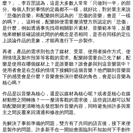
麼？」，李百罡認為，這是大多數人常常「只做到一半」的部
分。每個人對於事情的定義都不一樣，就好比，對於業主來說
「悲傷的音樂」和配樂師所認為的「悲傷的音樂」會是「一樣
的嗎？」。這時候，配樂師便需要釐清雙方所認定的「悲傷」
是什麼，例如透過事先找尋相關影片素材、音樂範本等，反覆
地來瞭解並確認彼此間的的概念是否相同，是否在同樣的定位
上談論作品的意象，才能再進行下一步製作。
再者，產品的需求則包含了媒材、受眾、使用者操作方式、使
用情境及製作預算等客觀的需求。配樂師需要自己先了解，配
樂是使用在哪個媒材上？是誰要聽？誰會參與到這音樂當中？
使用者會是在怎樣的情境下接觸到這個音樂？他們聽到音樂當
下的感受會是什麼？音樂會扮演什麼樣的角色，會是以音樂為
核心嗎？
作品是以音樂為核心，還是以媒材為核心呢？或者是核心在媒
材動態之間轉換？一一釐清客觀的需求後，這些資訊都可以幫
助配樂師更清晰地去發想製作音樂內容，同時避免掉許多與業
主之間反覆來回溝通和修改的問題。
先解決了事前準備的問題，雙方有了共同的語言後，接下來便
是製作的問題。許多新手在一開始會面臨到不知如何下手創作