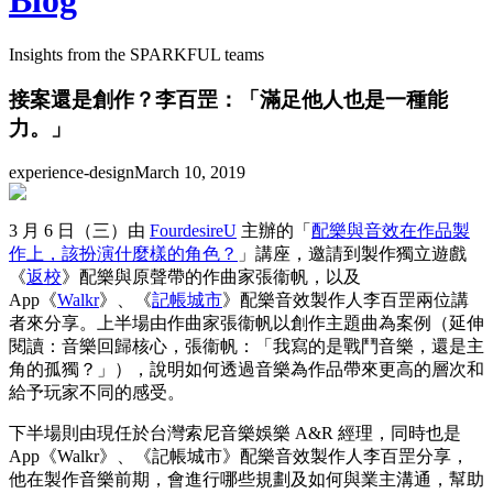
Blog
Insights from the SPARKFUL teams
接案還是創作？李百罡：「滿足他人也是一種能
力。」
experience-design
March 10, 2019
3 月 6 日（三）由
FourdesireU
主辦的「
配樂與音效在作品製
作上，該扮演什麼樣的角色？
」講座，邀請到製作獨立遊戲
《
返校
》配樂與原聲帶的作曲家張衞帆，以及
App《
Walkr
》、《
記帳城市
》配樂音效製作人李百罡兩位講
者來分享。上半場由作曲家張衞帆以創作主題曲為案例（延伸
閱讀：音樂回歸核心，張衞帆：「我寫的是戰鬥音樂，還是主
角的孤獨？」），說明如何透過音樂為作品帶來更高的層次和
給予玩家不同的感受。
下半場則由現任於台灣索尼音樂娛樂 A&R 經理，同時也是
App《Walkr》、《記帳城市》配樂音效製作人李百罡分享，
他在製作音樂前期，會進行哪些規劃及如何與業主溝通，幫助