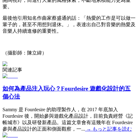
開闊視野，而進行大量的風格探索，不斷地累積能力更為重
要。
最後他引用知名作曲家蔡盛通的話：「熱愛的工作是可以做一
輩子的，甚至不用想到退休。」，表達出自己對音樂的熱愛及
音樂人持續進修的重要性。
（攝影師：陳立緯）
関連記事
如何為產品注入玩心？Fourdesire 遊戲化設計的五
個心法
Sammy 是 Fourdesire 的助理製作人，在 2017 年底加入
Fourdesire 後，開始參與遊戲化產品設計，目前負責經營《記
帳城市》以及研發新產品。這篇文章會有這幾年在 Fourdesire
參與產品設計的正面和側面觀察，一...
→
もっと記事を読む