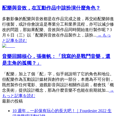
配樂與音效，在互動作品中該扮演什麼角色？
多數影像的配樂與音效都是在作品完成之後，再交給配樂師進
行後製，或許你會說這是專業分工和業界流程，亦可以減少修
改的問題，那如果配樂、音效與作品同時開始進行製作呢？3
月 6 日（三）以「配樂與音效在作品製作上，該扮...
→
もっ
と記事を読む
音樂回歸核心，張衞帆：「我寫的是戰鬥音樂，還
是主角的孤獨？」
「配樂」加上了個「配」字，似乎就說明了它的角色和地位。
但配樂作為互動設計媒材與創作的一部分，本應為不可分割，
既然製作任何電影、遊戲影音與設計相關作品前，都會找「概
念美術」提供設計概念，那為什麼音樂不也能在前期就加...
→
もっと記事を読む
最新の投稿
10 週年，一起保有玩心的長大吧！｜Fourdesire 2022 生