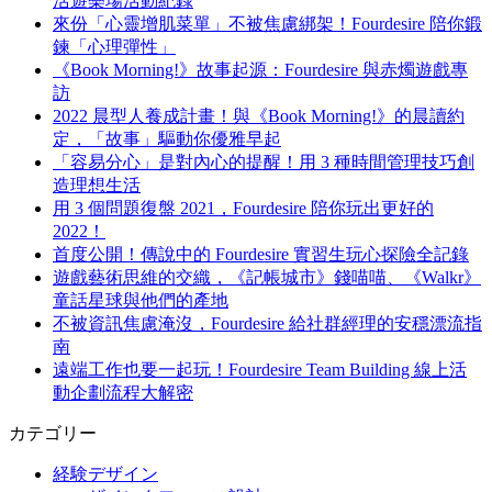
活遊樂場活動紀錄
來份「心靈增肌菜單」不被焦慮綁架！Fourdesire 陪你鍛
鍊「心理彈性」
《Book Morning!》故事起源：Fourdesire 與赤燭遊戲專
訪
2022 晨型人養成計畫！與《Book Morning!》的晨讀約
定，「故事」驅動你優雅早起
「容易分心」是對內心的提醒！用 3 種時間管理技巧創
造理想生活
用 3 個問題復盤 2021，Fourdesire 陪你玩出更好的
2022！
首度公開！傳說中的 Fourdesire 實習生玩心探險全記錄
遊戲藝術思維的交織，《記帳城市》錢喵喵、《Walkr》
童話星球與他們的產地
不被資訊焦慮淹沒，Fourdesire 給社群經理的安穩漂流指
南
遠端工作也要一起玩！Fourdesire Team Building 線上活
動企劃流程大解密
カテゴリー
経験デザイン