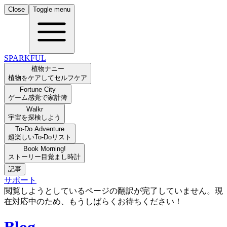
Close
Toggle menu
SPARKFUL
植物ナニー
植物をケアしてセルフケア
Fortune City
ゲーム感覚で家計簿
Walkr
宇宙を探検しよう
To-Do Adventure
超楽しいTo-Doリスト
Book Morning!
ストーリー目覚まし時計
記事
サポート
閲覧しようとしているページの翻訳が完了していません。現
在対応中のため、もうしばらくお待ちください！