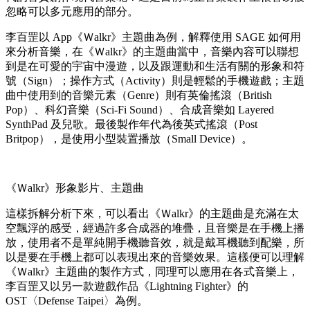
忽略可以多元應用的部分。
李百罡以 App《Ｗalkr》主題曲為例，解釋使用 SAGE 如何用
來分析音樂，在《Ｗalkr》的主題曲當中，音樂內容可以聯想
到是在可愛的宇宙中漫遊，以及跟運動和生活有關的形象和符
號（Sign）；操作方式（Activity）則是輕鬆的手機遊戲；主題
曲中使用到的音樂元素（Genre）則有英倫搖滾（British
Pop）、科幻音樂（Sci-Fi Sound）、合成音樂如 Layered
SynthPad 及兒歌。最後製作年代為後英式搖滾（Post
Britpop），是使用小型裝置播放（Small Device）。
《Ｗalkr》形象影片、主題曲
這樣拆解分析下來，可以看出《Ｗalkr》的主題曲是充滿在太
空飄浮的感受，經過許多合成器的堆疊，且音樂是在手機上播
放，使用者不是單純開手機聽音效，就是戴耳機聽到配樂，所
以是要在手機上都可以表現出來的音樂效果。這樣便可以理解
《Ｗalkr》主題曲的製作方式，同理可以應用在各式音樂上，
李百罡又以另一款遊戲作品《Lightning Fighter》的
OST〈Defense Taipei〉為例。