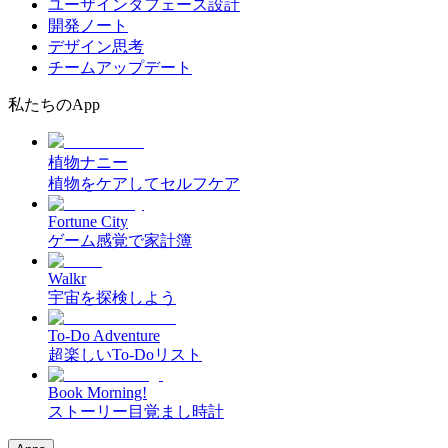
ユーザインタフェース設計
開発ノート
デザイン思考
チームアップデート
私たちのApp
植物ナニー
植物をケアしてセルフケア
Fortune City
ゲーム感覚で家計簿
Walkr
宇宙を探検しよう
To-Do Adventure
超楽しいTo-Doリスト
Book Morning!
ストーリー目覚まし時計