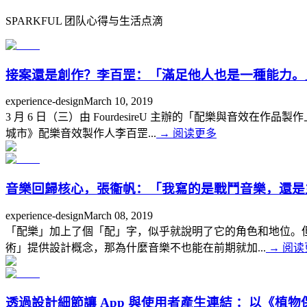
SPARKFUL 团队心得与生活点滴
接案還是創作？李百罡：「滿足他人也是一種能力。
experience-design
March 10, 2019
3 月 6 日（三）由 FourdesireU 主辦的「配樂與音
城市》配樂音效製作人李百罡...
→
阅读更多
音樂回歸核心，張衞帆：「我寫的是戰鬥音樂，還是
experience-design
March 08, 2019
「配樂」加上了個「配」字，似乎就說明了它的角色和地位。
術」提供設計概念，那為什麼音樂不也能在前期就加...
→
阅读
透過設計細節讓 App 與使用者產生連結 ：以《植