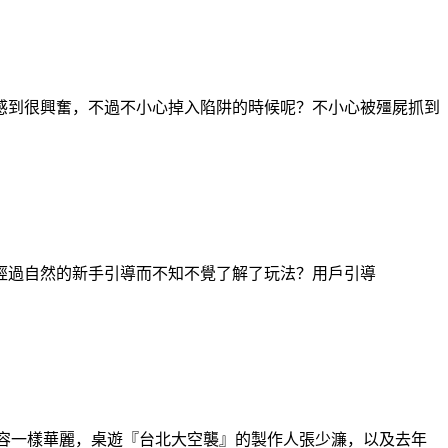
感到很興奮，不過不小心掉入陷阱的時候呢？不小心被殭屍抓到
經過自然的新手引導而不知不覺了解了玩法？用戶引導
 U，這次的講者陣容一樣華麗，桌遊『台北大空襲』的製作人張少濂，以及去年