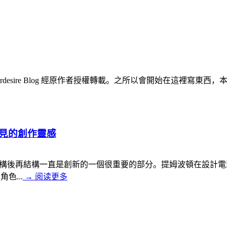
esigner，Fourdesire Blog 經原作者授權轉載。之所以會
見的創作靈感
調既有的元素解構後再結構一直是創新的一個很重要的部分。提姆波頓
色...
→
阅读更多