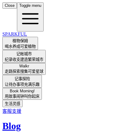
Close
Toggle menu
SPARKFUL
植物保姆
喝水养成可爱植物
记帐城市
纪录收支建造繁荣城市
Walkr
走路探索搜集可爱星球
记事探险
让待办事项充满乐趣
Book Morning!
用故事闹钟叫你起床
生活灵感
客服支援
Blog