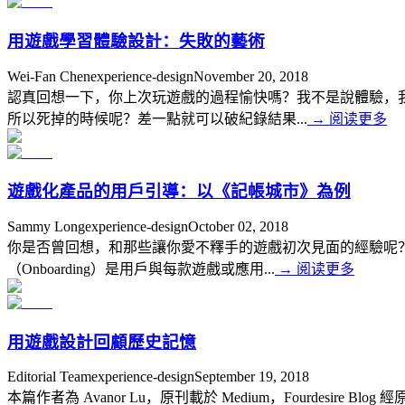
用遊戲學習體驗設計：失敗的藝術
Wei-Fan Chen
experience-design
November 20, 2018
認真回想一下，你上次玩遊戲的過程愉快嗎？我不是說體驗，
所以死掉的時候呢？差一點就可以破紀錄結果...
→
阅读更多
遊戲化產品的用戶引導：以《記帳城市》為例
Sammy Long
experience-design
October 02, 2018
你是否曾回想，和那些讓你愛不釋手的遊戲初次見面的經驗呢
（Onboarding）是用戶與每款遊戲或應用...
→
阅读更多
用遊戲設計回顧歷史記憶
Editorial Team
experience-design
September 19, 2018
本篇作者為 Avanor Lu，原刊載於 Medium，Fourdesi