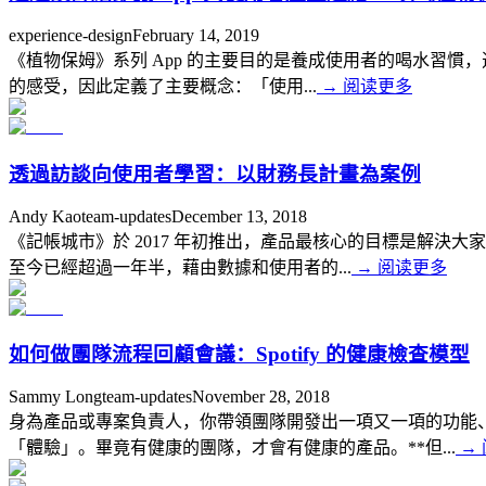
experience-design
February 14, 2019
《植物保姆》系列 App 的主要目的是養成使用者的喝水習
的感受，因此定義了主要概念：「使用...
→
阅读更多
透過訪談向使用者學習：以財務長計畫為案例
Andy Kao
team-updates
December 13, 2018
《記帳城市》於 2017 年初推出，產品最核心的目標是解
至今已經超過一年半，藉由數據和使用者的...
→
阅读更多
如何做團隊流程回顧會議：Spotify 的健康檢查模型
Sammy Long
team-updates
November 28, 2018
身為產品或專案負責人，你帶領團隊開發出一項又一項的功能、
「體驗」。畢竟有健康的團隊，才會有健康的產品。**但...
→