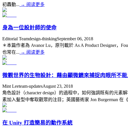
初轟動...
→
阅读更多
身為一位設計師的使命
Editorial Team
design-thinking
September 06, 2018
＊本篇作者為 Avanor Lu，原刊載於 As A Product D
也常在...
→
阅读更多
微觀世界的生物設計：藉由顯微鏡來捕捉肉眼所不能
Mint Lee
team-updates
August 23, 2018
角色設計（character design）的過程中，如何強
素加入髮型中奪取觀眾的注目；英國藝術家 Jon Burgerman 在《角
在 Unity 打造簡易的動作系統