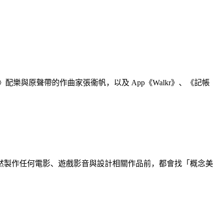
校》配樂與原聲帶的作曲家張衞帆，以及 App《Walkr》、《記帳
然製作任何電影、遊戲影音與設計相關作品前，都會找「概念美