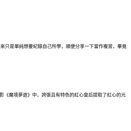
開始在這裡寫東西，本來只是單純想要紀錄自己所學，順便分享一下當作複習，畢竟
在設計電影《魔境夢遊》中，誇張且有特色的紅心皇后提取了紅心的元