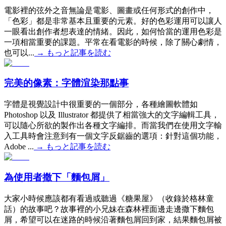
電影裡的弦外之音無論是電影、圖畫或任何形式的創作中，
「色彩」都是非常基本且重要的元素。好的色彩運用可以讓人
一眼看出創作者想表達的情緒。因此，如何恰當的運用色彩是
一項相當重要的課題。平常在看電影的時候，除了關心劇情，
也可以...
→
もっと記事を読む
完美的像素：字體渲染那點事
字體是視覺設計中很重要的一個部分，各種繪圖軟體如
Photoshop 以及 Illustrator 都提供了相當強大的文字編輯工具，
可以隨心所欲的製作出各種文字編排。而當我們在使用文字輸
入工具時會注意到有一個文字反鋸齒的選項：針對這個功能，
Adobe ...
→
もっと記事を読む
為使用者撒下「麵包屑」
大家小時候應該都有看過或聽過《糖果屋》（收錄於格林童
話）的故事吧？故事裡的小兄妹在森林裡面邊走邊撒下麵包
屑，希望可以在迷路的時候沿著麵包屑回到家，結果麵包屑被