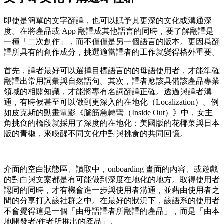
即使是簡單的文字翻譯，也可以賦予其更深的文化或溝通深
度。在將產品或 App 翻譯成其他語言的同時，要了解翻譯是
一種「二次創作」，而不僅僅是另一個語言的版本。更因爲翻
譯所具有的創作成分，挑選適當譯者的工作就變得格外重要。
首先，譯者最好可以選擇目標語言的的母語使用者，才能準確
翻譯出常用詞彙與自然語句。其次，譯者應該具備該產品專業
領域的相關知識，才能將專有名詞翻譯正確。透過與譯者溝
通，有時候甚至可以做到更深入的在地化（Localization）。例
如皮克斯的動畫電影《腦筋急轉彎（Inside Out）》中，女主
角挑食的橋段就採用了深度的在地化：美國版的花椰菜與日本
版的青椒，來喚醒不同文化中對與挑食的共同回憶。
介面的空白狀態區、讀取中，onboarding 畫面的內容、或遊戲
的對白與文案都是有可能做到深度在地化的地方。取得使用者
認同的同時，才有機會進一步與使用者溝通，並藉由使用者之
間的分享打入該社群之中。在最好的狀況下，該語系的使用者
不會覺得這是一個「由母語譯者所翻譯的產品」，而是「由本
地開發者/作者所推出的產品」。