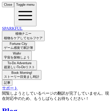
Close
Toggle menu
SPARKFUL
植物ナニー
植物をケアしてセルフケア
Fortune City
ゲーム感覚で家計簿
Walkr
宇宙を探検しよう
To-Do Adventure
超楽しいTo-Doリスト
Book Morning!
ストーリー目覚まし時計
記事
サポート
閲覧しようとしているページの翻訳が完了していません。現
在対応中のため、もうしばらくお待ちください！