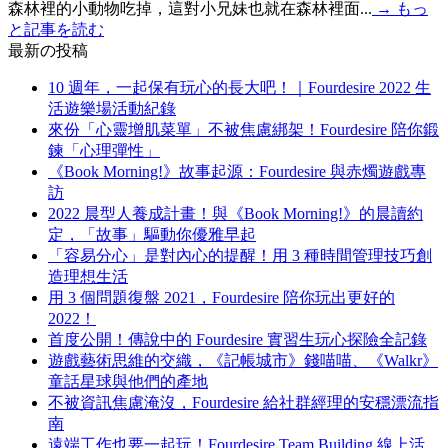
森林裡的小動物吃掉，這對小兄妹也就在森林裡面...
→
もっ
と記事を読む
最新の投稿
10 週年，一起保有玩心的長大吧！｜Fourdesire 2022 生
活遊樂場活動紀錄
來份「心靈增肌菜單」不被焦慮綁架！Fourdesire 陪你鍛
鍊「心理彈性」
《Book Morning!》故事起源：Fourdesire 與赤燭遊戲專
訪
2022 晨型人養成計畫！與《Book Morning!》的晨讀約
定，「故事」驅動你優雅早起
「容易分心」是對內心的提醒！用 3 種時間管理技巧創
造理想生活
用 3 個問題復盤 2021，Fourdesire 陪你玩出更好的
2022！
首度公開！傳說中的 Fourdesire 實習生玩心探險全記錄
遊戲藝術思維的交織，《記帳城市》錢喵喵、《Walkr》
童話星球與他們的產地
不被資訊焦慮淹沒，Fourdesire 給社群經理的安穩漂流指
南
遠端工作也要一起玩！Fourdesire Team Building 線上活