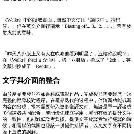
《Walkr》中的讀取畫面，雖然中文使用「讀取中 ... 請稍
候。」但在英文介面裡顯示「Blasting off... 3... 2... 1...」帶有發
射火箭的意味。
「昨天八卦版上又有人在吹噓他看到明星了，五樓你說呢？」
在《Walkr》的日文介面中，將「八卦版」換成了「2ch」，英
文版則換成了「Reddit」。
文字與介面的整合
由於產品開發並不如書籍或電影作品，完成後只需要經歷一次
完整的翻譯校對程序。在產品迭代的過程中，伴隨新功能或新
內容的出現，常常需要帶入更多翻譯文件。無論是單一譯者或
多個譯者共同配合，若能優先建立字庫，就能有效的提升文字
的一致性，也能減低譯者負擔。提供文字於譯者進行翻譯的時
候，相關聯的截圖也應該一併提供給譯者，以免文字在不同情
境下造成的誤解。