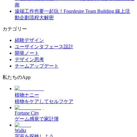
南
遠端工作也要一起玩！Fourdesire Team Building 線上活
動企劃流程大解密
カテゴリー
経験デザイン
ユーザインタフェース設計
開発ノート
デザイン思考
チームアップデート
私たちのApp
植物ナニー
植物をケアしてセルフケア
Fortune City
ゲーム感覚で家計簿
Walkr
宇宙を探検しよう