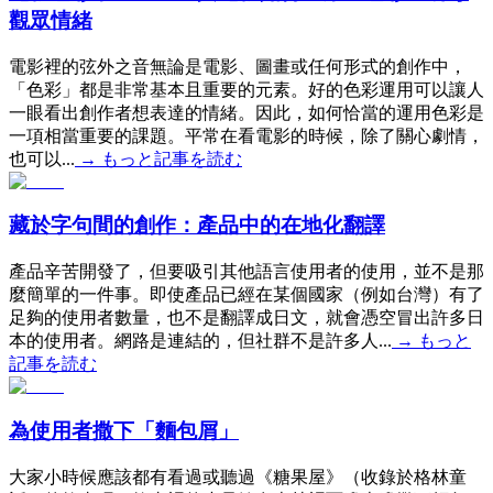
觀眾情緒
電影裡的弦外之音無論是電影、圖畫或任何形式的創作中，
「色彩」都是非常基本且重要的元素。好的色彩運用可以讓人
一眼看出創作者想表達的情緒。因此，如何恰當的運用色彩是
一項相當重要的課題。平常在看電影的時候，除了關心劇情，
也可以...
→
もっと記事を読む
藏於字句間的創作：產品中的在地化翻譯
產品辛苦開發了，但要吸引其他語言使用者的使用，並不是那
麼簡單的一件事。即使產品已經在某個國家（例如台灣）有了
足夠的使用者數量，也不是翻譯成日文，就會憑空冒出許多日
本的使用者。網路是連結的，但社群不是許多人...
→
もっと
記事を読む
為使用者撒下「麵包屑」
大家小時候應該都有看過或聽過《糖果屋》（收錄於格林童