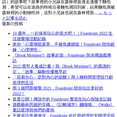
話）的故事吧？故事裡的小兄妹在森林裡面邊走邊撒下麵包
屑，希望可以在迷路的時候沿著麵包屑回到家，結果麵包屑被
森林裡的小動物吃掉，這對小兄妹也就在森林裡面...
→
もっ
と記事を読む
最新の投稿
10 週年，一起保有玩心的長大吧！｜Fourdesire 2022 生
活遊樂場活動紀錄
來份「心靈增肌菜單」不被焦慮綁架！Fourdesire 陪你鍛
鍊「心理彈性」
《Book Morning!》故事起源：Fourdesire 與赤燭遊戲專
訪
2022 晨型人養成計畫！與《Book Morning!》的晨讀約
定，「故事」驅動你優雅早起
「容易分心」是對內心的提醒！用 3 種時間管理技巧創
造理想生活
用 3 個問題復盤 2021，Fourdesire 陪你玩出更好的
2022！
首度公開！傳說中的 Fourdesire 實習生玩心探險全記錄
遊戲藝術思維的交織，《記帳城市》錢喵喵、《Walkr》
童話星球與他們的產地
不被資訊焦慮淹沒，Fourdesire 給社群經理的安穩漂流指