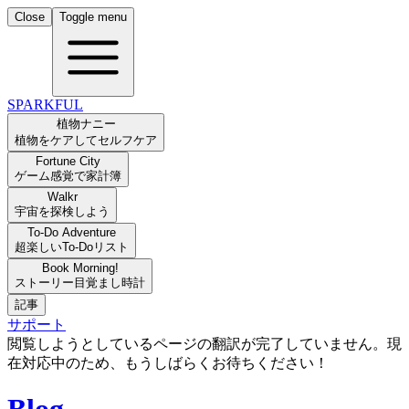
Close
Toggle menu
SPARKFUL
植物ナニー
植物をケアしてセルフケア
Fortune City
ゲーム感覚で家計簿
Walkr
宇宙を探検しよう
To-Do Adventure
超楽しいTo-Doリスト
Book Morning!
ストーリー目覚まし時計
記事
サポート
閲覧しようとしているページの翻訳が完了していません。現
在対応中のため、もうしばらくお待ちください！