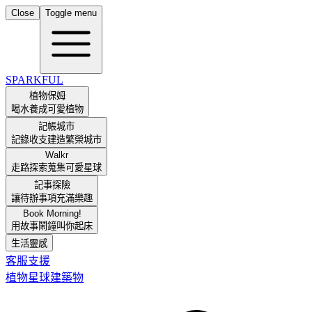
Close
Toggle menu
SPARKFUL
植物保姆
喝水養成可愛植物
記帳城市
記錄收支建造繁榮城市
Walkr
走路探索蒐集可愛星球
記事探險
讓待辦事項充滿樂趣
Book Morning!
用故事鬧鐘叫你起床
生活靈感
客服支援
植物
星球
建築物