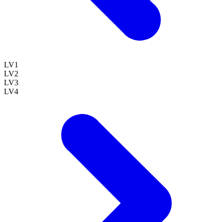
LV
1
LV
2
LV
3
LV
4