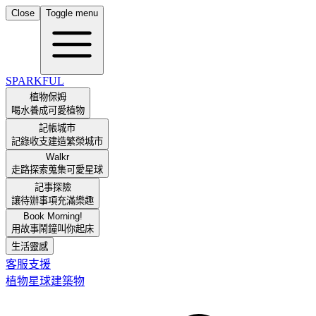
Close
Toggle menu
SPARKFUL
植物保姆
喝水養成可愛植物
記帳城市
記錄收支建造繁榮城市
Walkr
走路探索蒐集可愛星球
記事探險
讓待辦事項充滿樂趣
Book Morning!
用故事鬧鐘叫你起床
生活靈感
客服支援
植物
星球
建築物