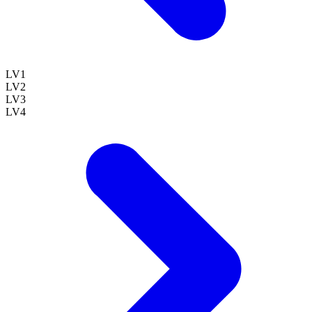
LV
1
LV
2
LV
3
LV
4