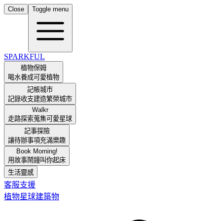
Close
Toggle menu
SPARKFUL
植物保姆
喝水養成可愛植物
記帳城市
記錄收支建造繁榮城市
Walkr
走路探索蒐集可愛星球
記事探險
讓待辦事項充滿樂趣
Book Morning!
用故事鬧鐘叫你起床
生活靈感
客服支援
植物
星球
建築物