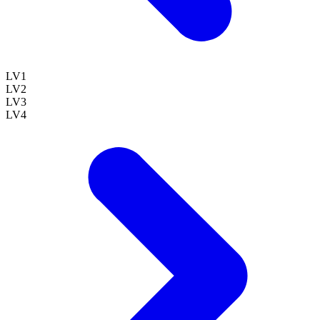
LV
1
LV
2
LV
3
LV
4