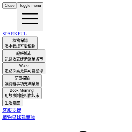
Close
Toggle menu
SPARKFUL
植物保姆
喝水養成可愛植物
記帳城市
記錄收支建造繁榮城市
Walkr
走路探索蒐集可愛星球
記事探險
讓待辦事項充滿樂趣
Book Morning!
用故事鬧鐘叫你起床
生活靈感
客服支援
植物
星球
建築物