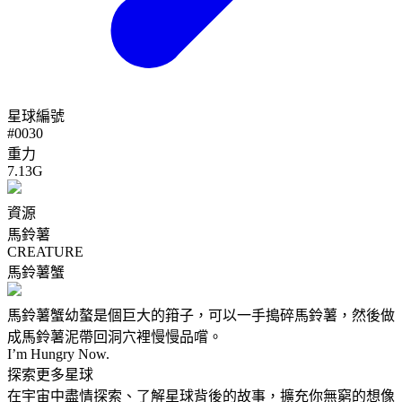
星球編號
#
0030
重力
7.13G
資源
馬鈴薯
CREATURE
馬鈴薯蟹
馬鈴薯蟹幼螯是個巨大的箝子，可以一手搗碎馬鈴薯，然後做
成馬鈴薯泥帶回洞穴裡慢慢品嚐。
I’m Hungry Now.
探索更多星球
在宇宙中盡情探索、了解星球背後的故事，擴充你無窮的想像