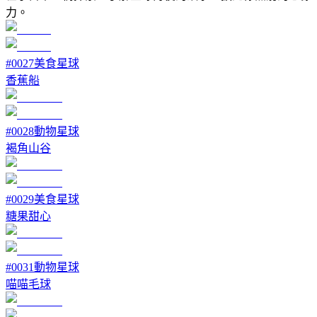
力。
#
0027
美食星球
香蕉船
#
0028
動物星球
褐角山谷
#
0029
美食星球
糖果甜心
#
0031
動物星球
喵喵毛球