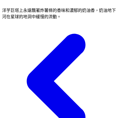
洋芋巨塔上永遠飄著炸薯條的香味和濃郁的奶油香，奶油地下
河在星球的地洞中緩慢的流動。