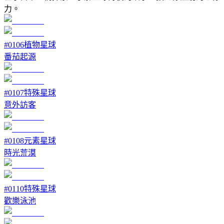
力。
#
0106
植物星球
番茄起源
#
0107
特殊星球
意外訪客
#
0108
元素星球
時光荒漠
#
0110
特殊星球
歡樂泳池