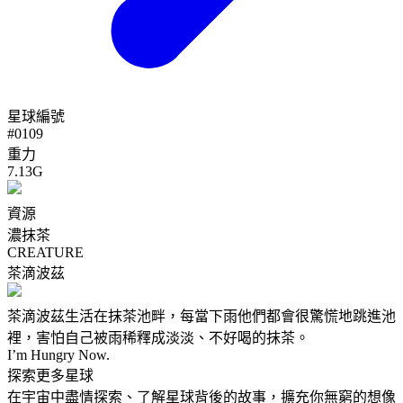
星球編號
#
0109
重力
7.13G
資源
濃抹茶
CREATURE
茶滴波茲
茶滴波茲生活在抹茶池畔，每當下雨他們都會很驚慌地跳進池
裡，害怕自己被雨稀釋成淡淡、不好喝的抹茶。
I’m Hungry Now.
探索更多星球
在宇宙中盡情探索、了解星球背後的故事，擴充你無窮的想像