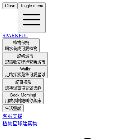
Close
Toggle menu
SPARKFUL
植物保姆
喝水養成可愛植物
記帳城市
記錄收支建造繁榮城市
Walkr
走路探索蒐集可愛星球
記事探險
讓待辦事項充滿樂趣
Book Morning!
用故事鬧鐘叫你起床
生活靈感
客服支援
植物
星球
建築物