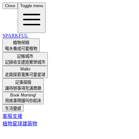
Close
Toggle menu
SPARKFUL
植物保姆
喝水養成可愛植物
記帳城市
記錄收支建造繁榮城市
Walkr
走路探索蒐集可愛星球
記事探險
讓待辦事項充滿樂趣
Book Morning!
用故事鬧鐘叫你起床
生活靈感
客服支援
植物
星球
建築物