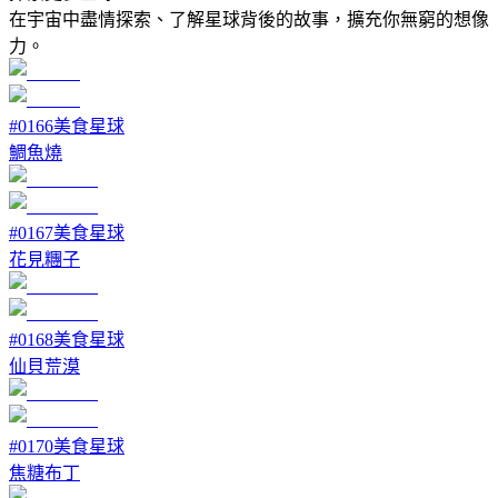
在宇宙中盡情探索、了解星球背後的故事，擴充你無窮的想像
力。
#
0166
美食星球
鯛魚燒
#
0167
美食星球
花見糰子
#
0168
美食星球
仙貝荒漠
#
0170
美食星球
焦糖布丁