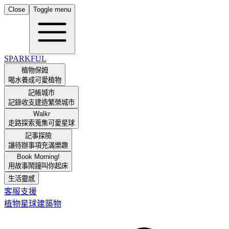
Close
Toggle menu
SPARKFUL
植物保姆
喝水養成可愛植物
記帳城市
記錄收支建造繁榮城市
Walkr
走路探索蒐集可愛星球
記事探險
讓待辦事項充滿樂趣
Book Morning!
用故事鬧鐘叫你起床
生活靈感
客服支援
植物
星球
建築物