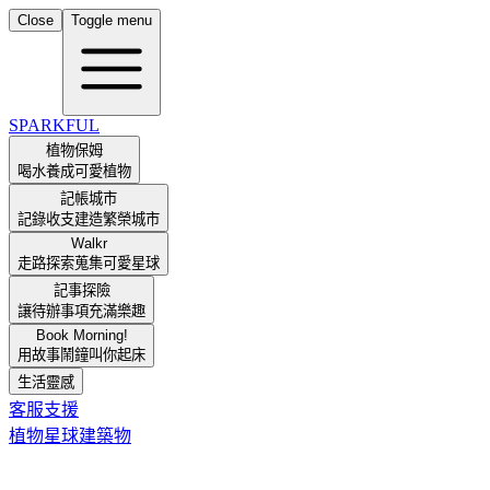
Close
Toggle menu
SPARKFUL
植物保姆
喝水養成可愛植物
記帳城市
記錄收支建造繁榮城市
Walkr
走路探索蒐集可愛星球
記事探險
讓待辦事項充滿樂趣
Book Morning!
用故事鬧鐘叫你起床
生活靈感
客服支援
植物
星球
建築物