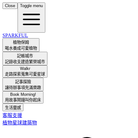
Close
Toggle menu
SPARKFUL
植物保姆
喝水養成可愛植物
記帳城市
記錄收支建造繁榮城市
Walkr
走路探索蒐集可愛星球
記事探險
讓待辦事項充滿樂趣
Book Morning!
用故事鬧鐘叫你起床
生活靈感
客服支援
植物
星球
建築物