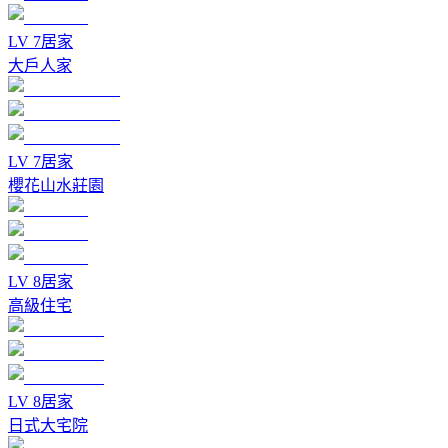
LV
7
居家
大戶人家
LV
7
居家
櫻花山水莊園
LV
8
居家
高級住宅
LV
8
居家
日式大宅院