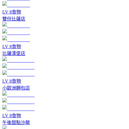
LV
8
食物
雙份比薩店
LV
8
食物
比薩漢堡店
LV
8
食物
小歐洲麵包店
LV
8
食物
午後甜點沙龍