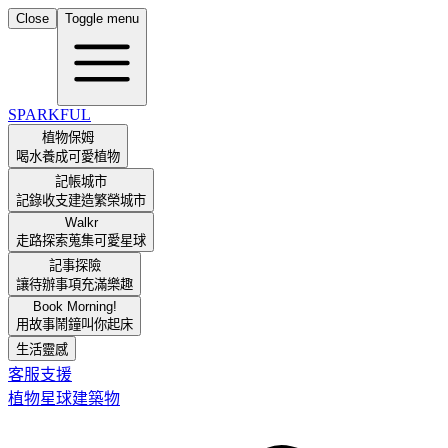
Close
Toggle menu
SPARKFUL
植物保姆
喝水養成可愛植物
記帳城市
記錄收支建造繁榮城市
Walkr
走路探索蒐集可愛星球
記事探險
讓待辦事項充滿樂趣
Book Morning!
用故事鬧鐘叫你起床
生活靈感
客服支援
植物
星球
建築物