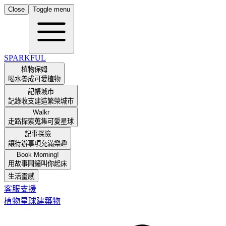
Close
Toggle menu
SPARKFUL
植物保姆
喝水養成可愛植物
記帳城市
記錄收支建造繁榮城市
Walkr
走路探索蒐集可愛星球
記事探險
讓待辦事項充滿樂趣
Book Morning!
用故事鬧鐘叫你起床
生活靈感
客服支援
植物
星球
建築物