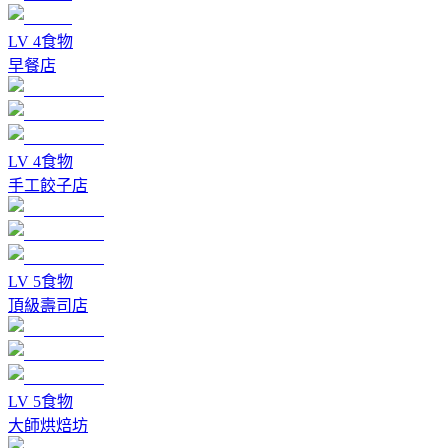
LV
4
食物
早餐店
LV
4
食物
手工餃子店
LV
5
食物
頂級壽司店
LV
5
食物
大師烘焙坊