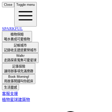
Close
Toggle menu
SPARKFUL
植物保姆
喝水養成可愛植物
記帳城市
記錄收支建造繁榮城市
Walkr
走路探索蒐集可愛星球
記事探險
讓待辦事項充滿樂趣
Book Morning!
用故事鬧鐘叫你起床
生活靈感
客服支援
植物
星球
建築物