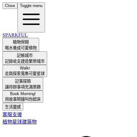
Close
Toggle menu
SPARKFUL
植物保姆
喝水養成可愛植物
記帳城市
記錄收支建造繁榮城市
Walkr
走路探索蒐集可愛星球
記事探險
讓待辦事項充滿樂趣
Book Morning!
用故事鬧鐘叫你起床
生活靈感
客服支援
植物
星球
建築物