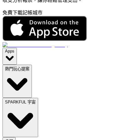
收支分析報表，讓你輕鬆管理支出。
免費下載記帳城市
Apps
熱門玩心提案
SPARKFUL 宇宙