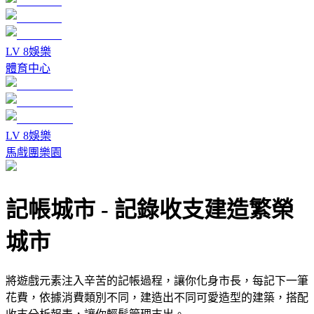
LV
8
娛樂
體育中心
LV
8
娛樂
馬戲團樂園
記帳城市
-
記錄收支建造繁榮
城市
將遊戲元素注入辛苦的記帳過程，讓你化身市長，每記下一筆
花費，依據消費類別不同，建造出不同可愛造型的建築，搭配