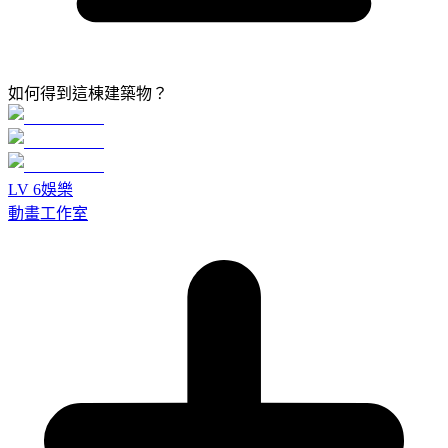
如何得到這棟建築物？
LV
6
娛樂
動畫工作室