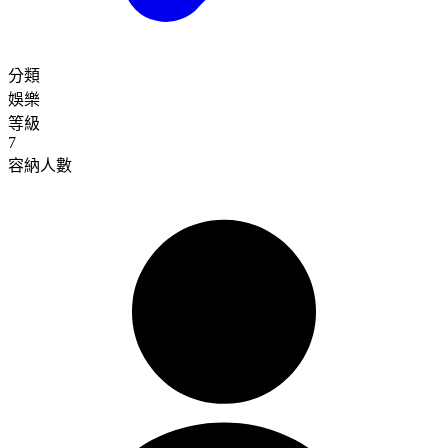
分類
娛樂
等級
7
容納人數