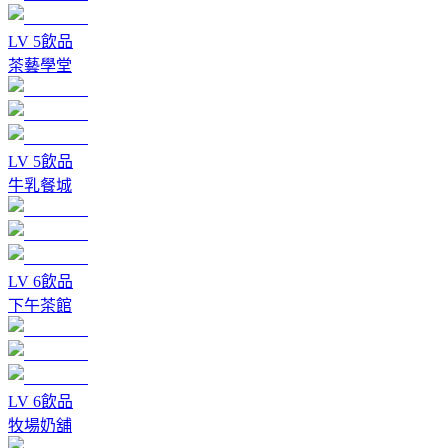
LV
5
飲品
茶藝學堂
LV
5
飲品
牛乳餐城
LV
6
飲品
下午茶館
LV
6
飲品
牧場奶舖