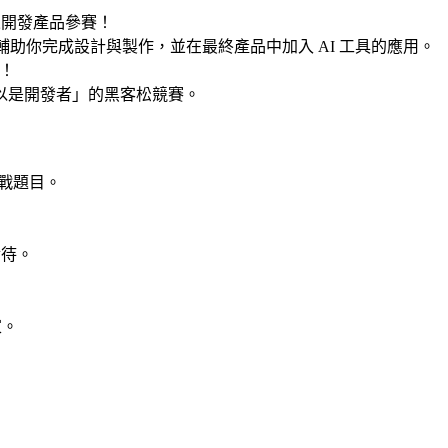
來開發產品參賽！
具輔助你完成設計與製作，並在最終產品中加入 AI 工具的應用。
件！
以是開發者」的黑客松競賽。
挑戰題目。
對待。
家。