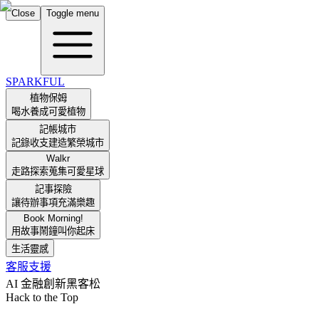
Close
Toggle menu
SPARKFUL
植物保姆
喝水養成可愛植物
記帳城市
記錄收支建造繁榮城市
Walkr
走路探索蒐集可愛星球
記事探險
讓待辦事項充滿樂趣
Book Morning!
用故事鬧鐘叫你起床
生活靈感
客服支援
AI 金融創新黑客松
Hack to the Top