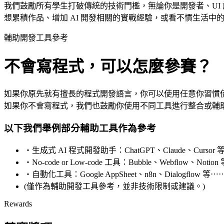
我們鼓勵所有學生打破傳統的技術門檻，無論你是開發者、UI 設計、產
想累積作品、增加 AI 開發相關的實戰經驗，或看不慣生活中
輔助開發工具參考
不會寫程式，可以怎麼參賽？
如果你原先就有擅長的程式開發語言，你可以使用任意你習慣使
如果你不會寫程式，我們也鼓勵你使用不同工具進行整合或輔
以下我們舉例部分輔助工具作為參考
・生成式 AI 程式開發助手：ChatGPT、Claude、Cursor
・No-code or Low-code 工具：Bubble、Webflow、Notio
・自動化工具：Google AppSheet、n8n、Dialogflow 等⋯
(僅作為輔助開發工具參考，並非技術限制或建議。)
Rewards