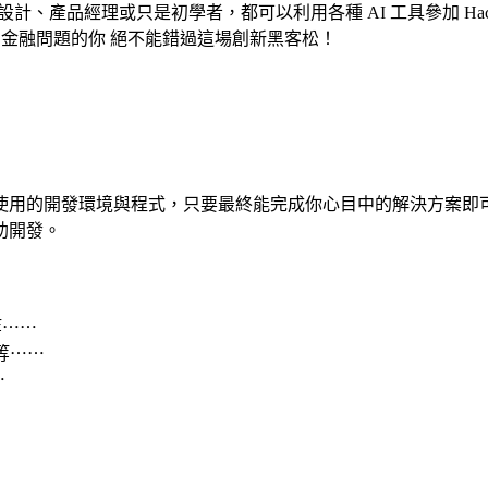
品經理或只是初學者，都可以利用各種 AI 工具參加 Hack to 
的金融問題的你 絕不能錯過這場創新黑客松！
用的開發環境與程式，只要最終能完成你心目中的解決方案即可。
助開發。
 等⋯⋯
n 等⋯⋯
⋯