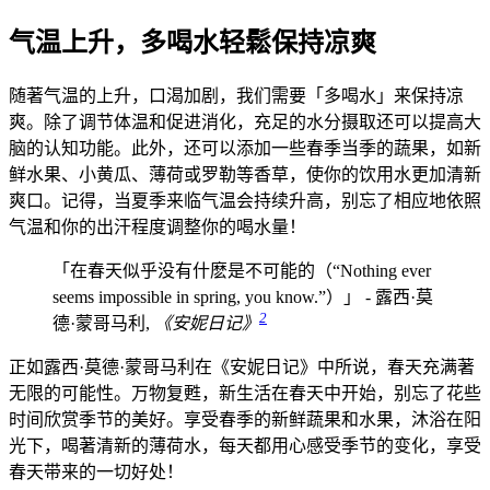
气温上升，多喝水轻鬆保持凉爽
随著气温的上升，口渴加剧，我们需要「多喝水」来保持凉
爽。除了调节体温和促进消化，充足的水分摄取还可以提高大
脑的认知功能。此外，还可以添加一些春季当季的蔬果，如新
鲜水果、小黄瓜、薄荷或罗勒等香草，使你的饮用水更加清新
爽口。记得，当夏季来临气温会持续升高，别忘了相应地依照
气温和你的出汗程度调整你的喝水量！
「在春天似乎没有什麽是不可能的（“Nothing ever
seems impossible in spring, you know.”）」 - 露西·莫
2
德·蒙哥马利,
《安妮日记》
正如露西·莫德·蒙哥马利在《安妮日记》中所说，春天充满著
无限的可能性。万物复甦，新生活在春天中开始，别忘了花些
时间欣赏季节的美好。享受春季的新鲜蔬果和水果，沐浴在阳
光下，喝著清新的薄荷水，每天都用心感受季节的变化，享受
春天带来的一切好处！