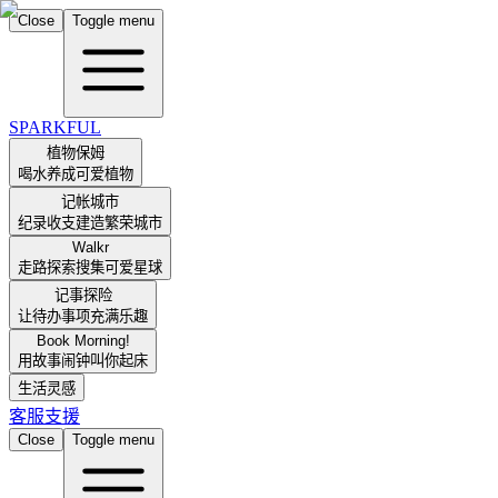
Close
Toggle menu
SPARKFUL
植物保姆
喝水养成可爱植物
记帐城市
纪录收支建造繁荣城市
Walkr
走路探索搜集可爱星球
记事探险
让待办事项充满乐趣
Book Morning!
用故事闹钟叫你起床
生活灵感
客服支援
Close
Toggle menu