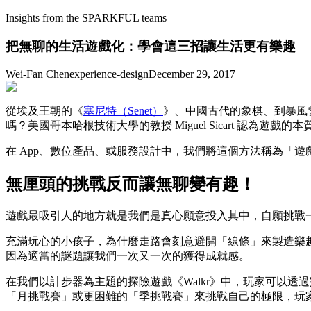
Insights from the SPARKFUL teams
把無聊的生活遊戲化：學會這三招讓生活更有樂趣
Wei-Fan Chen
experience-design
December 29, 2017
從埃及王朝的《
塞尼特（Senet）
》、中國古代的象棋、到暴風雪
嗎？美國哥本哈根技術大學的教授 Miguel Sicart 認為遊戲
在 App、數位產品、或服務設計中，我們將這個方法稱為「
無厘頭的挑戰反而讓無聊變有趣！
遊戲最吸引人的地方就是我們是真心願意投入其中，自願挑戰
充滿玩心的小孩子，為什麼走路會刻意避開「線條」來製造樂趣呢
因為適當的謎題讓我們一次又一次的獲得成就感。
在我們以計步器為主題的探險遊戲《Walkr》中，玩家可以透過完成
「月挑戰賽」或更困難的「季挑戰賽」來挑戰自己的極限，玩