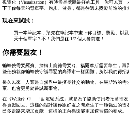
視覺化（Visualization）有時候是獎勵最好的工具，
下子你每天的背單字、跑步、健身，都是往週末獎勵前進的推
現在來試試：
買一本筆記本，預先在筆記本中畫下你目標、獎勵、以及
天十個單字？不！我們是往 1/7 個大餐前進！
你需要盟友！
蝙蝠俠需要羅賓、詹姆士龐德需要Ｑ、福爾摩斯需要華生，再
些任務就像蝙蝠俠守護罪惡的高譚市一樣困難，所以我們得招
長久以來，人類是自然界中最擅長社交的動物。在馬斯洛的需求理
棄、也會更勇於嘗試新事物。
在《Walkr》中，「副駕駛系統」就是為了協助使用者招募
得貢獻回去。這樣的設計讓你跟好友之間產生了一種強烈的盟
己多走路來增加貢獻，這樣的正向循環能更加速習慣的養成。