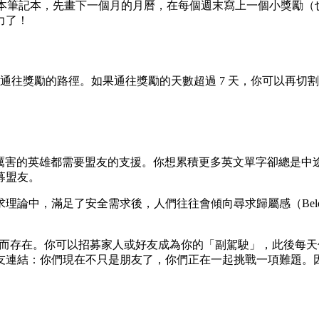
你可以買一本筆記本，先畫下一個月的月曆，在每個週末寫上一個小
力了！
通往獎勵的路徑。如果通往獎勵的天數超過 7 天，你可以再切
厲害的英雄都需要盟友的支援。你想累積更多英文單字卻總是中
募盟友。
論中，滿足了安全需求後，人們往往會傾向尋求歸屬感（Belo
盟友而存在。你可以招募家人或好友成為你的「副駕駛」，此後每
友連結：你們現在不只是朋友了，你們正在一起挑戰一項難題。