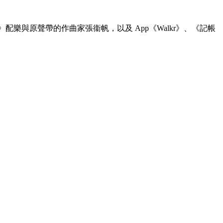
校》配樂與原聲帶的作曲家張衞帆，以及 App《Walkr》、《記帳