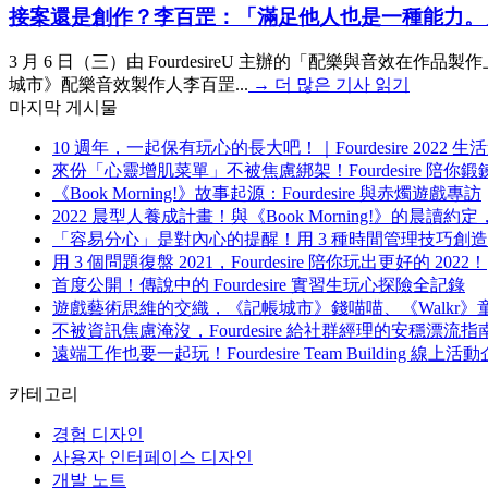
接案還是創作？李百罡：「滿足他人也是一種能力。
3 月 6 日（三）由 FourdesireU 主辦的「配樂與音
城市》配樂音效製作人李百罡...
→
더 많은 기사 읽기
마지막 게시물
10 週年，一起保有玩心的長大吧！｜Fourdesire 2022
來份「心靈增肌菜單」不被焦慮綁架！Fourdesire 陪你
《Book Morning!》故事起源：Fourdesire 與赤燭遊戲專訪
2022 晨型人養成計畫！與《Book Morning!》的晨
「容易分心」是對內心的提醒！用 3 種時間管理技巧創
用 3 個問題復盤 2021，Fourdesire 陪你玩出更好的 2022！
首度公開！傳說中的 Fourdesire 實習生玩心探險全記錄
遊戲藝術思維的交織，《記帳城市》錢喵喵、《Walkr
不被資訊焦慮淹沒，Fourdesire 給社群經理的安穩漂流指
遠端工作也要一起玩！Fourdesire Team Building 線
카테고리
경험 디자인
사용자 인터페이스 디자인
개발 노트