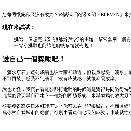
想每週慢跑卻又沒有動力？來試試「跑過 8 間 7-ELEV
現在來試試：
挑選一個想完成又有點懶得執行的主題，幫它套用一個有趣又
一點小挑戰也能讓無聊的事情變有趣！
送自己一個獎勵吧！
「滴水穿石」這句成語也許大家都聽過，但親身感受「滴水」
不到回饋、感受不到結果、沒有成就感，就很容易放棄。
說也奇怪，我們在看電影跟打電動的時候總是覺得時間過得特別快，心理學家 
此我們需要幫自己建立一種好的回饋系統，來幫助我們放大原
想要獲得高級日本料理店嗎？你可以在《記帳城市》裡面連續記帳
成你對自我城市的經營。可別小看這個七天的成就，小成就往