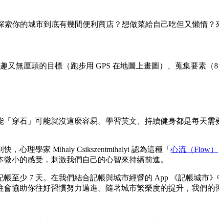
EN」來探索你的城市到底有幾間便利商店？想做菜給自己吃但又懶
無厘頭的目標（跑步用 GPS 在地圖上畫圖）、蒐集要素（8 間
能「穿石」可能就沒這麼容易。學習英文、持續健身都是每天需
Mihaly Csikszentmihalyi 認為這種「
心流（Flow）
本微小的感受，刺激我們自己的心智來持續前進。
至少 7 天。在我們結合記帳與城市經營的 App 《記帳城
往會協助你往好習慣努力邁進。隨著城市繁榮度的提升，我們的