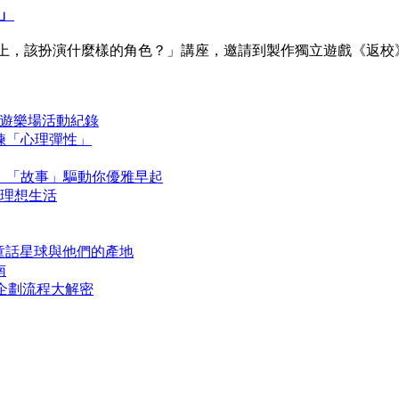
」
效在作品製作上，該扮演什麼樣的角色？」講座，邀請到製作獨立遊戲《返
 生活遊樂場活動紀錄
鍛鍊「心理彈性」
讀約定，「故事」驅動你優雅早起
造理想生活
》童話星球與他們的產地
南
上活動企劃流程大解密