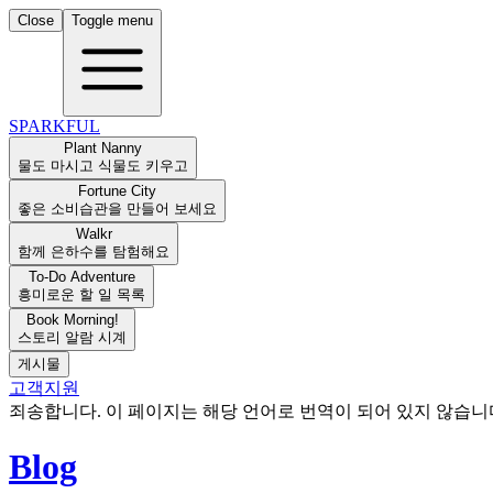
Close
Toggle menu
SPARKFUL
Plant Nanny
물도 마시고 식물도 키우고
Fortune City
좋은 소비습관을 만들어 보세요
Walkr
함께 은하수를 탐험해요
To-Do Adventure
흥미로운 할 일 목록
Book Morning!
스토리 알람 시계
게시물
고객지원
죄송합니다. 이 페이지는 해당 언어로 번역이 되어 있지 않습
Blog