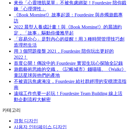
來份「心靈增肌菜單」不被焦慮綁架！Fourdesire 陪你鍛
鍊「心理彈性」
《Book Morning!》故事起源：Fourdesire 與赤燭遊戲專
訪
2022 晨型人養成計畫！與《Book Morning!》的晨讀約
定，「故事」驅動你優雅早起
「容易分心」是對內心的提醒！用 3 種時間管理技巧創
造理想生活
用 3 個問題復盤 2021，Fourdesire 陪你玩出更好的
2022！
首度公開！傳說中的 Fourdesire 實習生玩心探險全記錄
遊戲藝術思維的交織，《記帳城市》錢喵喵、《Walkr》
童話星球與他們的產地
不被資訊焦慮淹沒，Fourdesire 給社群經理的安穩漂流指
南
遠端工作也要一起玩！Fourdesire Team Building 線上活
動企劃流程大解密
카테고리
경험 디자인
사용자 인터페이스 디자인