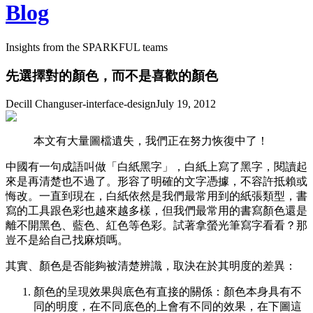
Blog
Insights from the SPARKFUL teams
先選擇對的顏色，而不是喜歡的顏色
Decill Chang
user-interface-design
July 19, 2012
本文有大量圖檔遺失，我們正在努力恢復中了！
中國有一句成語叫做「白紙黑字」，白紙上寫了黑字，閱讀起
來是再清楚也不過了。形容了明確的文字憑據，不容許抵賴或
悔改。一直到現在，白紙依然是我們最常用到的紙張類型，書
寫的工具跟色彩也越來越多樣，但我們最常用的書寫顏色還是
離不開黑色、藍色、紅色等色彩。試著拿螢光筆寫字看看？那
豈不是給自己找麻煩嗎。
其實、顏色是否能夠被清楚辨識，取決在於其明度的差異：
顏色的呈現效果與底色有直接的關係：顏色本身具有不
同的明度，在不同底色的上會有不同的效果，在下圖這