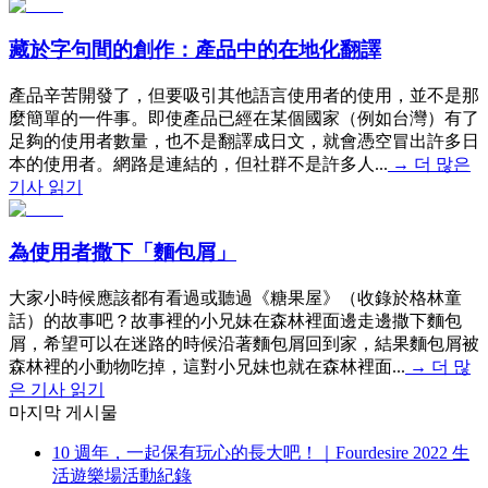
藏於字句間的創作：產品中的在地化翻譯
產品辛苦開發了，但要吸引其他語言使用者的使用，並不是那
麼簡單的一件事。即使產品已經在某個國家（例如台灣）有了
足夠的使用者數量，也不是翻譯成日文，就會憑空冒出許多日
本的使用者。網路是連結的，但社群不是許多人...
→
더 많은
기사 읽기
為使用者撒下「麵包屑」
大家小時候應該都有看過或聽過《糖果屋》（收錄於格林童
話）的故事吧？故事裡的小兄妹在森林裡面邊走邊撒下麵包
屑，希望可以在迷路的時候沿著麵包屑回到家，結果麵包屑被
森林裡的小動物吃掉，這對小兄妹也就在森林裡面...
→
더 많
은 기사 읽기
마지막 게시물
10 週年，一起保有玩心的長大吧！｜Fourdesire 2022 生
活遊樂場活動紀錄