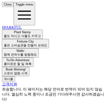
Close
Toggle menu
SPARKFUL
Plant Nanny
물도 마시고 식물도 키우고
Fortune City
좋은 소비습관을 만들어 보세요
Walkr
함께 은하수를 탐험해요
To-Do Adventure
흥미로운 할 일 목록
Book Morning!
스토리 알람 시계
게시물
고객지원
죄송합니다. 이 페이지는 해당 언어로 번역이 되어 있지 않습
니다. 열심히 노력 중이니 조금만 기다려주시면 감사하겠습니
다!