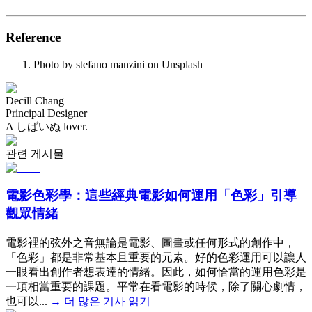
Reference
Photo by stefano manzini on Unsplash
Decill Chang
Principal Designer
A しばいぬ lover.
관련 게시물
電影色彩學：這些經典電影如何運用「色彩」引導
觀眾情緒
電影裡的弦外之音無論是電影、圖畫或任何形式的創作中，
「色彩」都是非常基本且重要的元素。好的色彩運用可以讓人
一眼看出創作者想表達的情緒。因此，如何恰當的運用色彩是
一項相當重要的課題。平常在看電影的時候，除了關心劇情，
也可以...
→
더 많은 기사 읽기