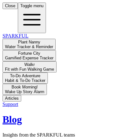
Close
Toggle menu
SPARKFUL
Plant Nanny
Water Tracker & Reminder
Fortune City
Gamified Expense Tracker
Walkr
Fit with Fun Walking Game
To-Do Adventure
Habit & To-Do Tracker
Book Morning!
Wake Up Story Alarm
Articles
Support
Blog
Insights from the SPARKFUL teams