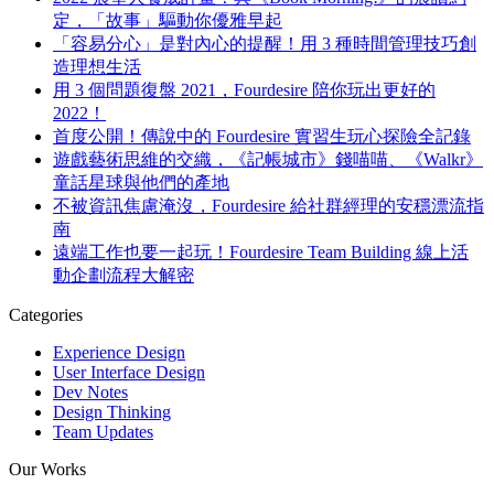
定，「故事」驅動你優雅早起
「容易分心」是對內心的提醒！用 3 種時間管理技巧創
造理想生活
用 3 個問題復盤 2021，Fourdesire 陪你玩出更好的
2022！
首度公開！傳說中的 Fourdesire 實習生玩心探險全記錄
遊戲藝術思維的交織，《記帳城市》錢喵喵、《Walkr》
童話星球與他們的產地
不被資訊焦慮淹沒，Fourdesire 給社群經理的安穩漂流指
南
遠端工作也要一起玩！Fourdesire Team Building 線上活
動企劃流程大解密
Categories
Experience Design
User Interface Design
Dev Notes
Design Thinking
Team Updates
Our Works