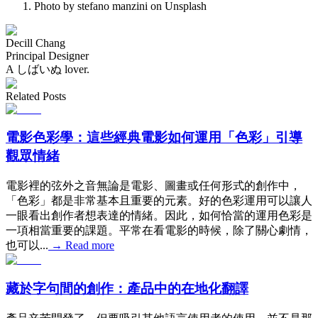
Photo by stefano manzini on Unsplash
Decill Chang
Principal Designer
A しばいぬ lover.
Related Posts
電影色彩學：這些經典電影如何運用「色彩」引導
觀眾情緒
電影裡的弦外之音無論是電影、圖畫或任何形式的創作中，
「色彩」都是非常基本且重要的元素。好的色彩運用可以讓人
一眼看出創作者想表達的情緒。因此，如何恰當的運用色彩是
一項相當重要的課題。平常在看電影的時候，除了關心劇情，
也可以...
→
Read more
藏於字句間的創作：產品中的在地化翻譯