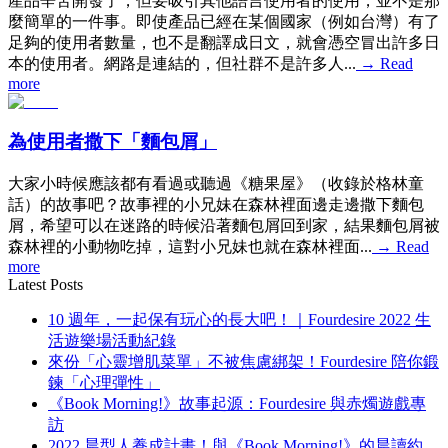
產品辛苦開發了，但要吸引其他語言使用者的使用，並不是那
麼簡單的一件事。即使產品已經在某個國家（例如台灣）有了
足夠的使用者數量，也不是翻譯成日文，就會憑空冒出許多日
本的使用者。網路是連結的，但社群不是許多人...
→
Read
more
為使用者撒下「麵包屑」
大家小時候應該都有看過或聽過《糖果屋》（收錄於格林童
話）的故事吧？故事裡的小兄妹在森林裡面邊走邊撒下麵包
屑，希望可以在迷路的時候沿著麵包屑回到家，結果麵包屑被
森林裡的小動物吃掉，這對小兄妹也就在森林裡面...
→
Read
more
Latest Posts
10 週年，一起保有玩心的長大吧！｜Fourdesire 2022 生
活遊樂場活動紀錄
來份「心靈增肌菜單」不被焦慮綁架！Fourdesire 陪你鍛
鍊「心理彈性」
《Book Morning!》故事起源：Fourdesire 與赤燭遊戲專
訪
2022 晨型人養成計畫！與《Book Morning!》的晨讀約