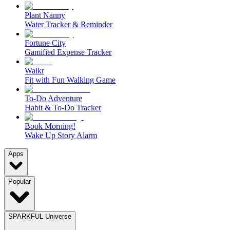
Plant Nanny
Water Tracker & Reminder
Fortune City
Gamified Expense Tracker
Walkr
Fit with Fun Walking Game
To-Do Adventure
Habit & To-Do Tracker
Book Morning!
Wake Up Story Alarm
Apps
Popular
SPARKFUL Universe