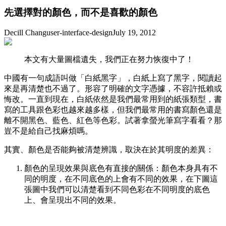
先選擇對的顏色，而不是喜歡的顏色
Decill Chang
user-interface-design
July 19, 2012
本文有大量圖檔遺失，我們正在努力恢復中了！
中國有一句成語叫做「白紙黑字」，白紙上寫了黑字，閱讀起
來是再清楚也不過了。形容了明確的文字憑據，不容許抵賴或
悔改。一直到現在，白紙依然是我們最常用到的紙張類型，書
寫的工具跟色彩也越來越多樣，但我們最常用的書寫顏色還是
離不開黑色、藍色、紅色等色彩。試著拿螢光筆寫字看看？那
豈不是給自己找麻煩嗎。
其實、顏色是否能夠被清楚辨識，取決在於其明度的差異：
顏色的呈現效果與底色有直接的關係：顏色本身具有不
同的明度，在不同底色的上會有不同的效果，在下圖這
張圖中我們可以清楚看到不同色彩在不同明度的底色
上、會呈現出不同的效果。