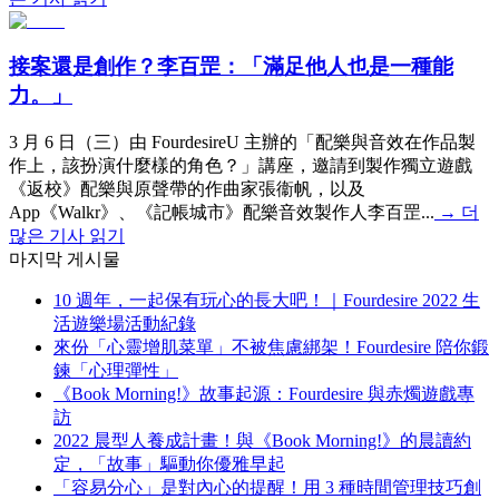
接案還是創作？李百罡：「滿足他人也是一種能
力。」
3 月 6 日（三）由 FourdesireU 主辦的「配樂與音效在作品製
作上，該扮演什麼樣的角色？」講座，邀請到製作獨立遊戲
《返校》配樂與原聲帶的作曲家張衞帆，以及
App《Walkr》、《記帳城市》配樂音效製作人李百罡...
→
더
많은 기사 읽기
마지막 게시물
10 週年，一起保有玩心的長大吧！｜Fourdesire 2022 生
活遊樂場活動紀錄
來份「心靈增肌菜單」不被焦慮綁架！Fourdesire 陪你鍛
鍊「心理彈性」
《Book Morning!》故事起源：Fourdesire 與赤燭遊戲專
訪
2022 晨型人養成計畫！與《Book Morning!》的晨讀約
定，「故事」驅動你優雅早起
「容易分心」是對內心的提醒！用 3 種時間管理技巧創