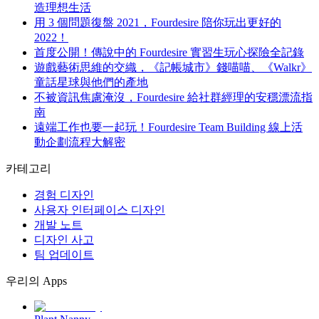
造理想生活
用 3 個問題復盤 2021，Fourdesire 陪你玩出更好的
2022！
首度公開！傳說中的 Fourdesire 實習生玩心探險全記錄
遊戲藝術思維的交織，《記帳城市》錢喵喵、《Walkr》
童話星球與他們的產地
不被資訊焦慮淹沒，Fourdesire 給社群經理的安穩漂流指
南
遠端工作也要一起玩！Fourdesire Team Building 線上活
動企劃流程大解密
카테고리
경험 디자인
사용자 인터페이스 디자인
개발 노트
디자인 사고
팀 업데이트
우리의 Apps