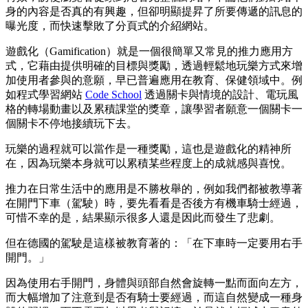
身的內容是否真的有興趣，但卻明顯提昇了所要傳遞的訊息的
曝光度，而快速擊敗了分頁式的介紹網站。
遊戲化（Gamification）就是一個很簡單又常見的推力應用方
式，它藉由提供明確的目標與獎勵，透過輕鬆地玩樂方式來增
加使用者參與的意願，早已普遍應用在教育、保健領域中。例
如程式學習網站
Code School
透過關卡與情境的設計、電玩風
格的轉場動畫以及累積課堂的獎章，讓學習者願意一個關卡一
個關卡不停地接續玩下去。
玩樂的過程就可以當作是一種獎勵，這也是遊戲化的精神所
在，因為玩樂本身就可以累積某些程度上的成就感與喜悅。
推力在日常生活中的應用是不勝枚舉的，例如我們都被教導著
在開門下車（駕駛）時，要先看看是否後方有機車騎士經過，
可惜不幸的是，結果顯示很多人還是因此而發生了悲劇。
但在德國的駕駛是這樣被教育著的：「在下車時一定要用右手
開門。」
因為使用右手開門，身體與頭部自然會旋轉一點而面向左方，
而大幅增加了注意到是否有騎士要經過，而這自然變成一種身