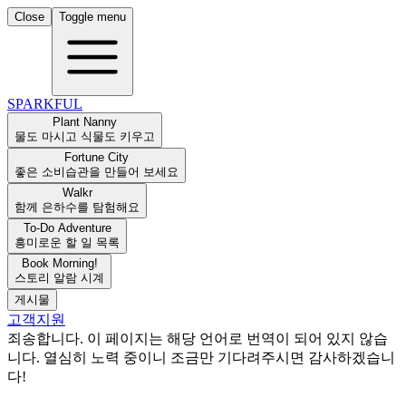
Close
Toggle menu
SPARKFUL
Plant Nanny
물도 마시고 식물도 키우고
Fortune City
좋은 소비습관을 만들어 보세요
Walkr
함께 은하수를 탐험해요
To-Do Adventure
흥미로운 할 일 목록
Book Morning!
스토리 알람 시계
게시물
고객지원
죄송합니다. 이 페이지는 해당 언어로 번역이 되어 있지 않습
니다. 열심히 노력 중이니 조금만 기다려주시면 감사하겠습니
다!