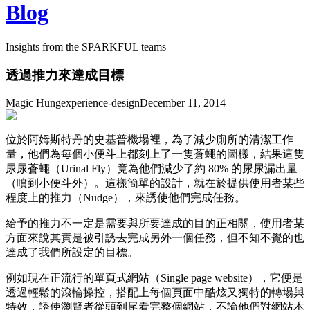
Blog
Insights from the SPARKFUL teams
透過推力來達成目標
Magic Hung
experience-design
December 11, 2014
位於阿姆斯特丹的史基普機場裡，為了減少廁所的清潔工作
量，他們為每個小便斗上都刻上了一隻蒼蠅的圖樣，結果這隻
尿尿蒼蠅（Urinal Fly）竟為他們減少了約 80% 的尿尿漏出量
（噴到小便斗外）。這樣簡單的設計，就在於提供使用者某些
程度上的推力（Nudge），來誘使他們完成任務。
給予的推力不一定是需要與所要達成的目的正相關，使用者某
方面來說其實是被引誘去完成另外一個任務，但不知不覺的也
達成了我們所設定的目標。
例如現在正流行的單頁式網站（Single page website），它便是
透過輕鬆的滾輪操控，搭配上每個頁面中酷炫又獨特的轉場與
特效，誘使瀏覽者從頭到尾看完整個網站，不論他們對網站本