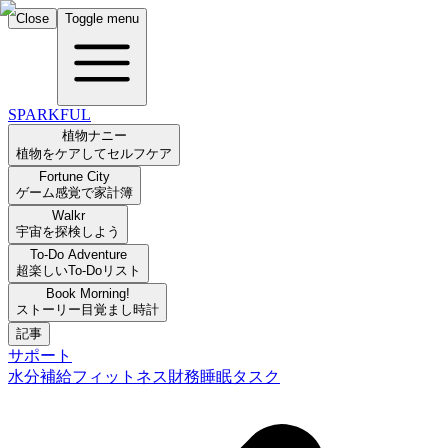
Close
Toggle menu
SPARKFUL
植物ナニー
植物をケアしてセルフケア
Fortune City
ゲーム感覚で家計簿
Walkr
宇宙を探検しよう
To-Do Adventure
超楽しいTo-Doリスト
Book Morning!
ストーリー目覚まし時計
記事
サポート
水分補給
フィットネス
財務
睡眠
タスク