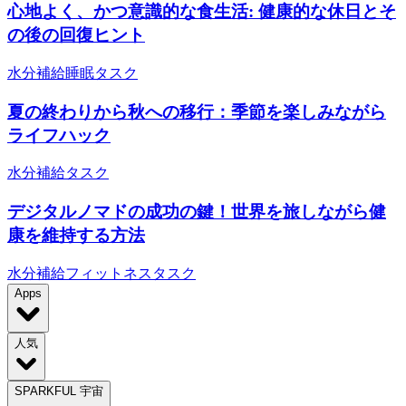
心地よく、かつ意識的な食生活: 健康的な休日とそ
の後の回復ヒント
水分補給
睡眠
タスク
夏の終わりから秋への移行：季節を楽しみながら
ライフハック
水分補給
タスク
デジタルノマドの成功の鍵！世界を旅しながら健
康を維持する方法
水分補給
フィットネス
タスク
Apps
人気
SPARKFUL 宇宙