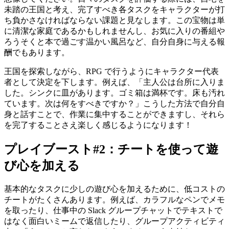
未踏の王国と考え、完了すべき各タスクをキャラクターが打
ち負かさなければならない課題と見なします。この宝物は単
に清潔な家庭であるかもしれませんし、お気に入りの番組や
ろうそくと本で過ごす温かい風呂など、自分自身に与える報
酬でもあります。
王国を探索しながら、RPG で行うようにキャラクター代表
者として決定を下します。例えば、「主人公は台所に入りま
した。シンクに皿があります。ゴミ箱は満杯です。床も汚れ
ています。次は何をすべきですか？」こうした方法で自分自
身と話すことで、作業に集中することができますし、それら
を完了することさえ楽しく感じるようになります！
プレイブースト#2：チートを使って遊
び心を加える
基本的なタスクに少しの遊び心を加えるために、低コストの
チートがたくさんあります。例えば、カラフルなペンでメモ
を取ったり、仕事中の Slack グループチャットでテキストで
はなく面白いミームで返信したり、グループアクティビティ