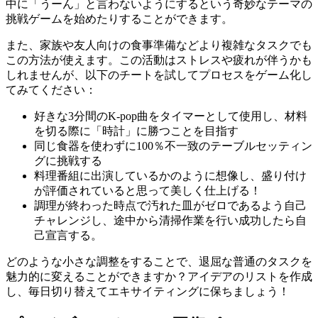
中に「うーん」と言わないようにするという奇妙なテーマの
挑戦ゲームを始めたりすることができます。
また、家族や友人向けの食事準備などより複雑なタスクでも
この方法が使えます。この活動はストレスや疲れが伴うかも
しれませんが、以下のチートを試してプロセスをゲーム化し
てみてください：
好きな3分間のK-pop曲をタイマーとして使用し、材料
を切る際に「時計」に勝つことを目指す
同じ食器を使わずに100％不一致のテーブルセッティン
グに挑戦する
料理番組に出演しているかのように想像し、盛り付け
が評価されていると思って美しく仕上げる！
調理が終わった時点で汚れた皿がゼロであるよう自己
チャレンジし、途中から清掃作業を行い成功したら自
己宣言する。
どのような小さな調整をすることで、退屈な普通のタスクを
魅力的に変えることができますか？アイデアのリストを作成
し、毎日切り替えてエキサイティングに保ちましょう！