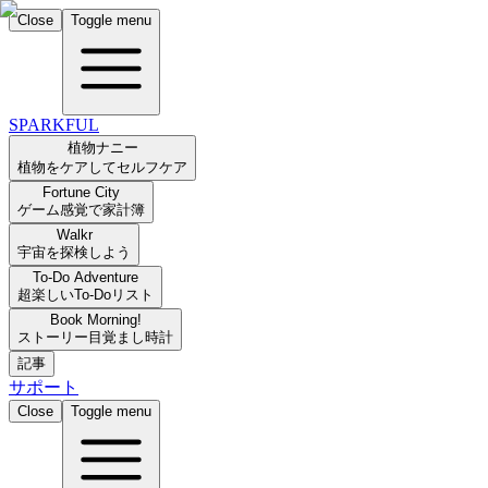
Close
Toggle menu
SPARKFUL
植物ナニー
植物をケアしてセルフケア
Fortune City
ゲーム感覚で家計簿
Walkr
宇宙を探検しよう
To-Do Adventure
超楽しいTo-Doリスト
Book Morning!
ストーリー目覚まし時計
記事
サポート
Close
Toggle menu