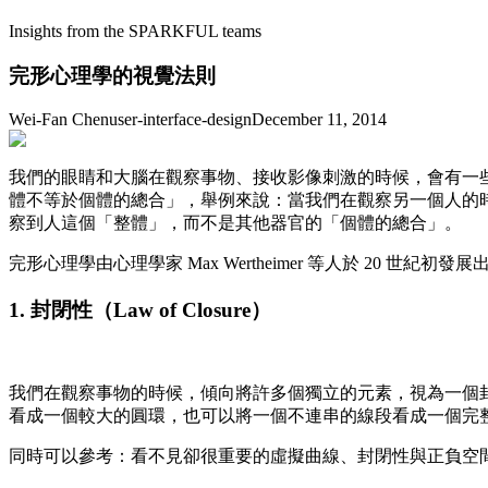
Insights from the SPARKFUL teams
完形心理學的視覺法則
Wei-Fan Chen
user-interface-design
December 11, 2014
我們的眼睛和大腦在觀察事物、接收影像刺激的時候，會有一
體不等於個體的總合」，舉例來說：當我們在觀察另一個人的
察到人這個「整體」，而不是其他器官的「個體的總合」。
完形心理學由心理學家 Max Wertheimer 等人於 20
1. 封閉性（Law of Closure）
我們在觀察事物的時候，傾向將許多個獨立的元素，視為一個
看成一個較大的圓環，也可以將一個不連串的線段看成一個完
同時可以參考：看不見卻很重要的虛擬曲線、封閉性與正負空