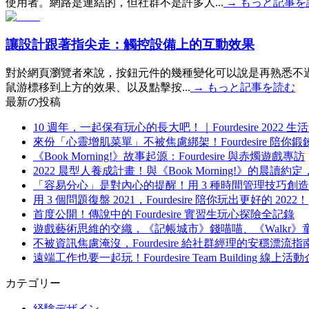
使用者。網路是連結的，但社群不是許多人...
→
もっと記事を
讓設計跟著指尖走：觸控設備上的互動效果
對於網頁瀏覽者來說，按鈕元件的幾種變化可以說是再熟悉不過的一種
鼠游標移到上方的效果、以及點擊按...
→
もっと記事を読む
最新の投稿
10 週年，一起保有玩心的長大吧！｜Fourdesire 2022
來份「心靈增肌菜單」不被焦慮綁架！Fourdesire 陪你
《Book Morning!》故事起源：Fourdesire 與赤燭遊戲專訪
2022 晨型人養成計畫！與《Book Morning!》的晨
「容易分心」是對內心的提醒！用 3 種時間管理技巧創
用 3 個問題復盤 2021，Fourdesire 陪你玩出更好的 2022！
首度公開！傳說中的 Fourdesire 實習生玩心探險全記錄
遊戲藝術思維的交織，《記帳城市》錢喵喵、《Walkr
不被資訊焦慮淹沒，Fourdesire 給社群經理的安穩漂流指
遠端工作也要一起玩！Fourdesire Team Building 線
カテゴリー
経験デザイン