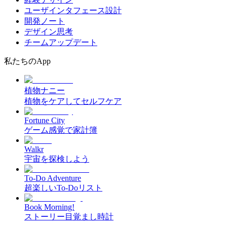
ユーザインタフェース設計
開発ノート
デザイン思考
チームアップデート
私たちのApp
植物ナニー
植物をケアしてセルフケア
Fortune City
ゲーム感覚で家計簿
Walkr
宇宙を探検しよう
To-Do Adventure
超楽しいTo-Doリスト
Book Morning!
ストーリー目覚まし時計