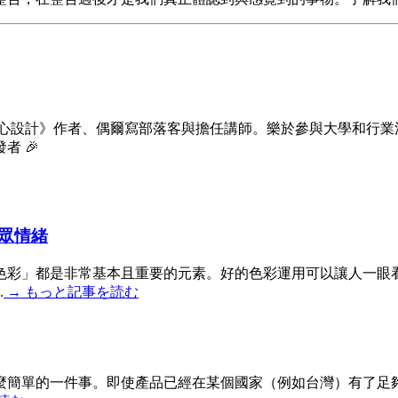
玩心設計》作者、偶爾寫部落客與擔任講師。樂於參與大學和行業
 🎉
眾情緒
色彩」都是非常基本且重要的元素。好的色彩運用可以讓人一眼
.
→
もっと記事を読む
麼簡單的一件事。即使產品已經在某個國家（例如台灣）有了足