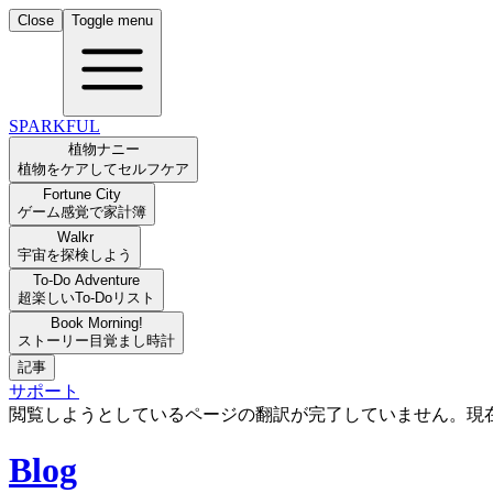
Close
Toggle menu
SPARKFUL
植物ナニー
植物をケアしてセルフケア
Fortune City
ゲーム感覚で家計簿
Walkr
宇宙を探検しよう
To-Do Adventure
超楽しいTo-Doリスト
Book Morning!
ストーリー目覚まし時計
記事
サポート
閲覧しようとしているページの翻訳が完了していません。現
Blog