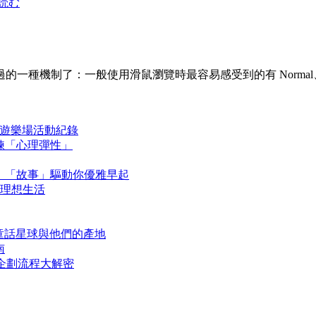
読む
機制了：一般使用滑鼠瀏覽時最容易感受到的有 Normal、Hov
 生活遊樂場活動紀錄
鍛鍊「心理彈性」
讀約定，「故事」驅動你優雅早起
造理想生活
》童話星球與他們的產地
南
上活動企劃流程大解密