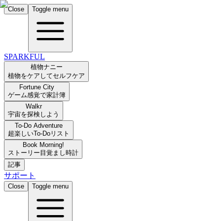
Close
Toggle menu
SPARKFUL
植物ナニー
植物をケアしてセルフケア
Fortune City
ゲーム感覚で家計簿
Walkr
宇宙を探検しよう
To-Do Adventure
超楽しいTo-Doリスト
Book Morning!
ストーリー目覚まし時計
記事
サポート
Close
Toggle menu