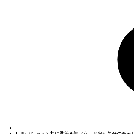
🎄 Plant Nanny と共に季節を祝おう：お祭り気分のチャ