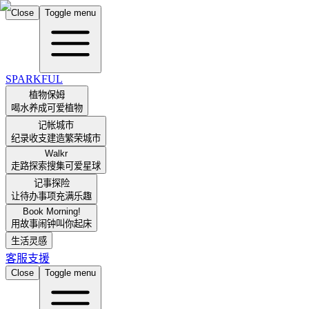
Close
Toggle menu
SPARKFUL
植物保姆
喝水养成可爱植物
记帐城市
纪录收支建造繁荣城市
Walkr
走路探索搜集可爱星球
记事探险
让待办事项充满乐趣
Book Morning!
用故事闹钟叫你起床
生活灵感
客服支援
Close
Toggle menu