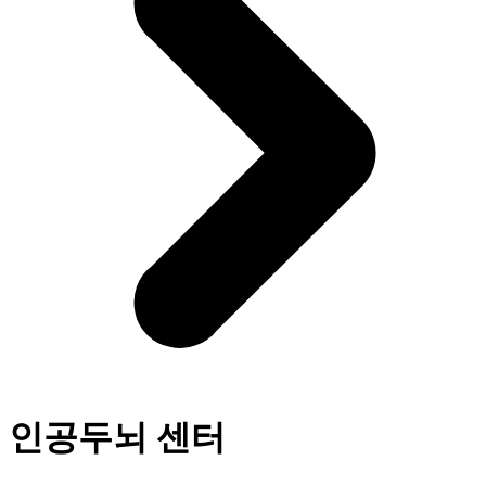
인공두뇌 센터