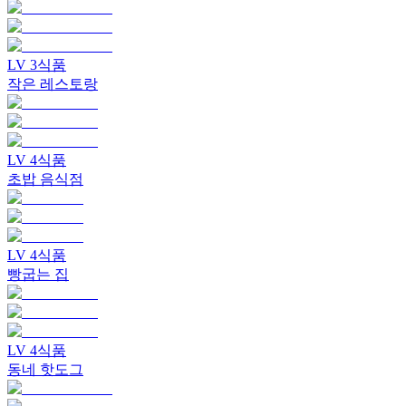
LV
3
식품
작은 레스토랑
LV
4
식품
초밥 음식점
LV
4
식품
빵굽는 집
LV
4
식품
동네 핫도그