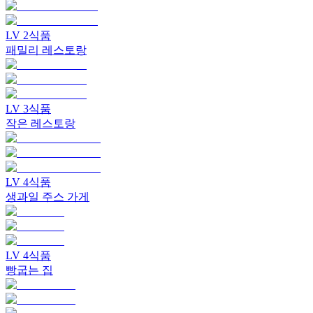
LV
2
식품
패밀리 레스토랑
LV
3
식품
작은 레스토랑
LV
4
식품
생과일 주스 가게
LV
4
식품
빵굽는 집