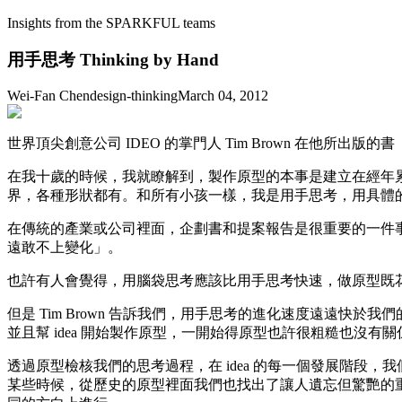
Insights from the SPARKFUL teams
用手思考 Thinking by Hand
Wei-Fan Chen
design-thinking
March 04, 2012
世界頂尖創意公司 IDEO 的掌門人 Tim Brown 在他所出
在我十歲的時候，我就瞭解到，製作原型的本事是建立在經年
界，各種形狀都有。和所有小孩一樣，我是用手思考，用具體
在傳統的產業或公司裡面，企劃書和提案報告是很重要的一件事情
遠敢不上變化」。
也許有人會覺得，用腦袋思考應該比用手思考快速，做原型既
但是 Tim Brown 告訴我們，用手思考的進化速度遠遠
並且幫 idea 開始製作原型，一開始得原型也許很粗糙也沒
透過原型檢核我們的思考過程，在 idea 的每一個發展階
某些時候，從歷史的原型裡面我們也找出了讓人遺忘但驚艷的