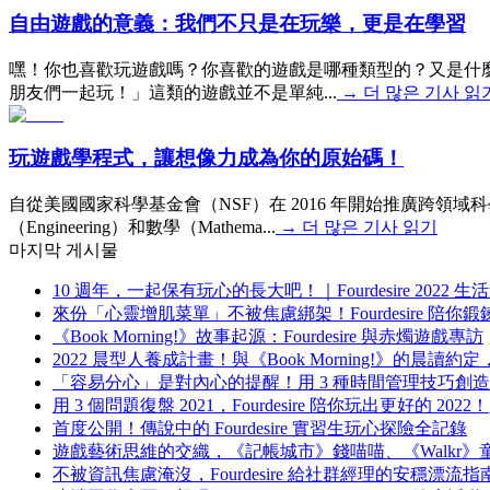
自由遊戲的意義：我們不只是在玩樂，更是在學習
嘿！你也喜歡玩遊戲嗎？你喜歡的遊戲是哪種類型的？又是什
朋友們一起玩！」這類的遊戲並不是單純...
→
더 많은 기사 읽
玩遊戲學程式，讓想像力成為你的原始碼！
自從美國國家科學基金會（NSF）在 2016 年開始推廣跨領域科學
（Engineering）和數學（Mathema...
→
더 많은 기사 읽기
마지막 게시물
10 週年，一起保有玩心的長大吧！｜Fourdesire 2022
來份「心靈增肌菜單」不被焦慮綁架！Fourdesire 陪你
《Book Morning!》故事起源：Fourdesire 與赤燭遊戲專訪
2022 晨型人養成計畫！與《Book Morning!》的晨
「容易分心」是對內心的提醒！用 3 種時間管理技巧創
用 3 個問題復盤 2021，Fourdesire 陪你玩出更好的 2022！
首度公開！傳說中的 Fourdesire 實習生玩心探險全記錄
遊戲藝術思維的交織，《記帳城市》錢喵喵、《Walkr
不被資訊焦慮淹沒，Fourdesire 給社群經理的安穩漂流指