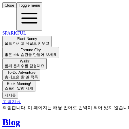
Close
Toggle menu
SPARKFUL
Plant Nanny
물도 마시고 식물도 키우고
Fortune City
좋은 소비습관을 만들어 보세요
Walkr
함께 은하수를 탐험해요
To-Do Adventure
흥미로운 할 일 목록
Book Morning!
스토리 알람 시계
게시물
고객지원
죄송합니다. 이 페이지는 해당 언어로 번역이 되어 있지 않습
Blog