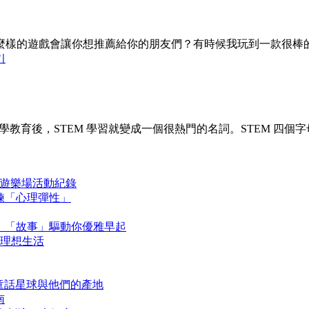
麼樣的遊戲會讓你想推薦給你的朋友們？有時候我玩到一款很棒
기
教育後，STEM 學習就變成一個很熱門的名詞。STEM 四個字母分別
 生活遊樂場活動紀錄
鍛鍊「心理彈性」
讀約定，「故事」驅動你優雅早起
造理想生活
》童話星球與他們的產地
南