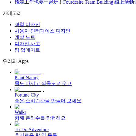
遠端工作也要一起玩！Fourdesire Team Building 線
카테고리
경험 디자인
사용자 인터페이스 디자인
개발 노트
디자인 사고
팀 업데이트
우리의 Apps
Plant Nanny
물도 마시고 식물도 키우고
Fortune City
좋은 소비습관을 만들어 보세요
Walkr
함께 은하수를 탐험해요
To-Do Adventure
흥미로운 할 일 목록