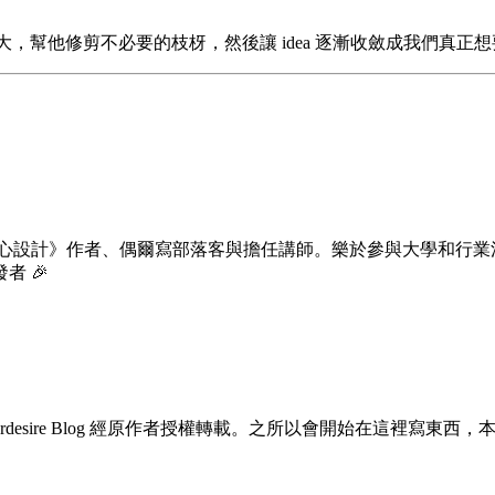
長大，幫他修剪不必要的枝枒，然後讓 idea 逐漸收斂成我們真
玩心設計》作者、偶爾寫部落客與擔任講師。樂於參與大學和行業
 🎉
esigner，Fourdesire Blog 經原作者授權轉載。之所以會