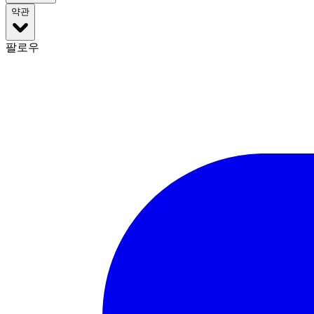
약관
팔로우