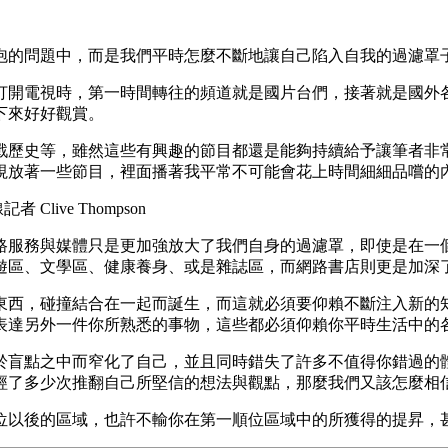
泡的問題中，而是我們平時怎麼不斷地讓自己陷入自我的過濾罩
打開電視時，第一時間轉往的頻道就是國片台們，接著就是國外
下來好好觀賞。
戰歷史等，雖然這些有興趣的節目都還是能夠持續給予讓筆者非
視放著一些節目，裡面播著我平常不可能會花上時間細細品嚐的
ive Thompson
路服務與媒體只是更加強放大了我們自身的過濾罩，即使是在一
遊區、文學區、健康養身、或是雜誌區，而網路書店則更是加深
東西，碰撞結合在一起而誕生，而這就必須要仰賴不斷注入新的
表達另外一件你所熟悉的事物，這些都必須仰賴你平時生活中的
於盲點之中而窄化了自己，並且同時錯失了許多不值得你錯過的
經了多少次推翻自己所堅信的想法與觀點，那麼我們又該怎麼相
位以後的區域，也許不輸你在第一順位區域中的所獲得的提昇，