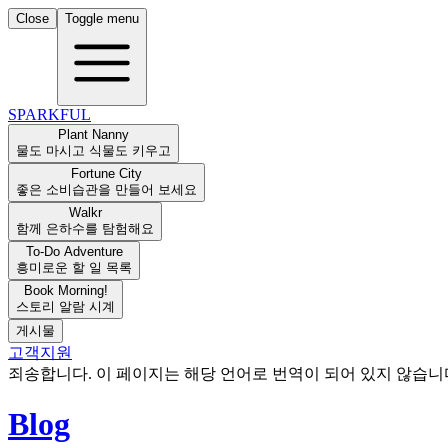
Close
Toggle menu
SPARKFUL
Plant Nanny
물도 마시고 식물도 키우고
Fortune City
좋은 소비습관을 만들어 보세요
Walkr
함께 은하수를 탐험해요
To-Do Adventure
흥미로운 할 일 목록
Book Morning!
스토리 알람 시계
게시물
고객지원
죄송합니다. 이 페이지는 해당 언어로 번역이 되어 있지 않습
Blog