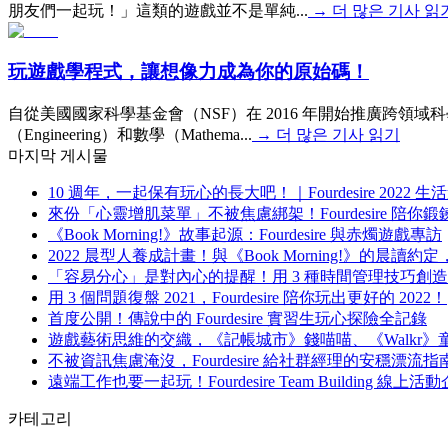
朋友們一起玩！」這類的遊戲並不是單純...
→
더 많은 기사 읽
玩遊戲學程式，讓想像力成為你的原始碼！
自從美國國家科學基金會（NSF）在 2016 年開始推廣跨領域科學
（Engineering）和數學（Mathema...
→
더 많은 기사 읽기
마지막 게시물
10 週年，一起保有玩心的長大吧！｜Fourdesire 2022
來份「心靈增肌菜單」不被焦慮綁架！Fourdesire 陪你
《Book Morning!》故事起源：Fourdesire 與赤燭遊戲專訪
2022 晨型人養成計畫！與《Book Morning!》的晨
「容易分心」是對內心的提醒！用 3 種時間管理技巧創
用 3 個問題復盤 2021，Fourdesire 陪你玩出更好的 2022！
首度公開！傳說中的 Fourdesire 實習生玩心探險全記錄
遊戲藝術思維的交織，《記帳城市》錢喵喵、《Walkr
不被資訊焦慮淹沒，Fourdesire 給社群經理的安穩漂流指
遠端工作也要一起玩！Fourdesire Team Building 線
카테고리