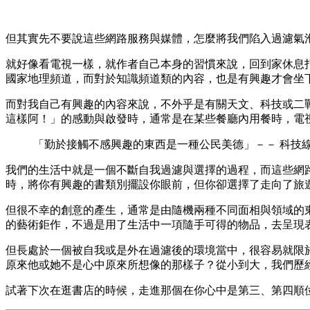
但其實先不要說這些網路服務與媒體，怎麼將我們陷入過濾氣
就好像看電視一樣，就作者自己本身的習慣來說，回到家休息
國家地理頻道，而對於知識頻道類的內容，也是有興趣才會坐
而對我自己有興趣的內容來說，不外乎是有關天文、科技或二
這樣阿！」的感動與啟發時，通常是在某些餐廳內用餐時，電
「勤於接觸不感興趣的東西是一種公民美德」－－ 科技線記者 Cl
我們的生活中就是一個不斷自我過濾與選擇的過程，而這些網
時，將你有興趣的書類別擺設你眼前，但你卻選擇了走向了旅
但很不幸的創意的產生，通常是由隨機兩種不同面相與領域的
的藝術鉅作，不過是用了生活中一項隨手可得的物品，去呈現
但長處於一個被自我或是外在過濾後的環境當中，很容易就限
原來他或她不是心中原來所想像的那樣子？從小到大，我們歷
試著下次在逛書店的時候，走進那個在你心中是第三、第四順