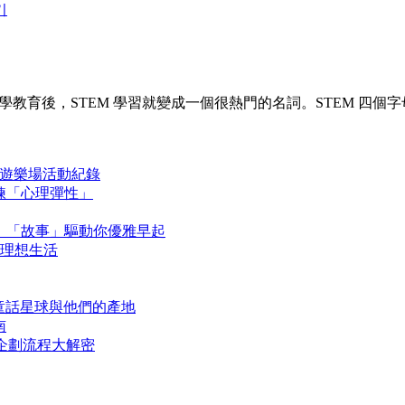
기
教育後，STEM 學習就變成一個很熱門的名詞。STEM 四個字母分別
 生活遊樂場活動紀錄
鍛鍊「心理彈性」
讀約定，「故事」驅動你優雅早起
造理想生活
》童話星球與他們的產地
南
上活動企劃流程大解密