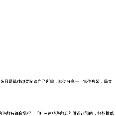
開始在這裡寫東西，本來只是單純想要紀錄自己所學，順便分享一下當作複習，畢竟
的遊戲時都會覺得：「哇～這些遊戲真的做得超讚的，好想推薦