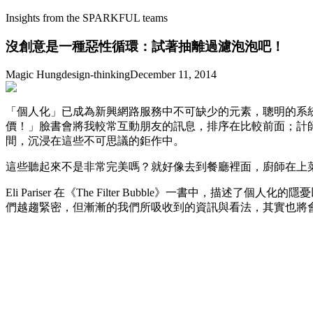
Insights from the SPARKFUL teams
沒創意是一種惡性循環：試著抽離過濾泡泡吧！
Magic Hung
design-thinking
December 11, 2014
「個人化」已成為新興網路服務中不可缺少的元素，聰明的系
價！」臉書會將我較常互動朋友的訊息，排序在比較前面；計師作品交
間，沉浸在這些不可思議的鉅作中。
這些聽起來不是非常完美嗎？就好像去到餐廳裡面，廚師在上
Eli Pariser 在《The Filter Bubble》一
們越趨緊密，但漸漸的我們所吸收到的資訊與看法，其實也將