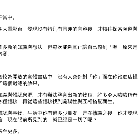
子當中。
各大電影台，發現沒有特別有興趣的內容後，才轉往探索頻道與
常多新的知識與想法，但每次能夠真正讓自己感到「喔！原來是
內容。
個較為開放的實體書店中，沒有人會針對「你」而在你踏進店裡
了這個過濾的效果。
知識與體認泉源，才有辦法孕育出新的物種。許多令人嘖嘖稱奇
各種體驗，再從這些體驗找到關聯性與互相搭配而生。
體認與事物。生活中你有過多少朋友，是在熟識之後，你才發現
信，現在眼前所見到的，就已經是一切了呢？
甚至更多。