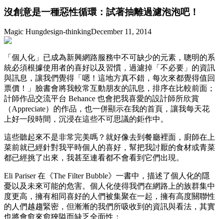
沒創意是一種惡性循環：試著抽離過濾泡泡吧！
Magic Hung
design-thinking
December 11, 2014
「個人化」已成為新興網路服務中不可缺少的元素，聰明的系
統必須根據使用者的喜好以及習慣，過濾掉「不必要」的資訊
與訊息，讓我們覺得「嗯！這地方真不錯，每次來都覺得值回
票價！」臉書會將我較常互動朋友的訊息，排序在比較前面；
計師作品交流平台 Behance 也會把我喜愛的設計師所欣賞
（Appreciate）的作品，也一併顯示在我的首頁，讓我每天花
上好一段時間，沉浸在這些不可思議的鉅作中。
這些聽起來不是非常完美嗎？就好像去到餐廳裡面，廚師在上
菜前就已經針對我平時個人的喜好，幫把我討厭的食材或青菜
都已經挑了出來，我甚至連看都不會看到它們出現。
Eli Pariser 在《The Filter Bubble》一書中，描述了個人化的隱
憂以及未來可能的危害。個人化使得我們在網路上的族群集中
度更高，擁有相同喜好的人們被集聚在一起，擁有高度關聯性
的人們越趨緊密，但漸漸的我們所吸收到的資訊與看法，其實
也將會愈來愈狹隘而缺乏全面性：