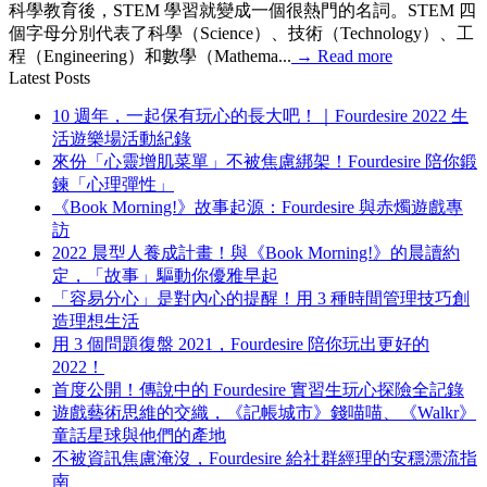
科學教育後，STEM 學習就變成一個很熱門的名詞。STEM 四
個字母分別代表了科學（Science）、技術（Technology）、工
程（Engineering）和數學（Mathema...
→
Read more
Latest Posts
10 週年，一起保有玩心的長大吧！｜Fourdesire 2022 生
活遊樂場活動紀錄
來份「心靈增肌菜單」不被焦慮綁架！Fourdesire 陪你鍛
鍊「心理彈性」
《Book Morning!》故事起源：Fourdesire 與赤燭遊戲專
訪
2022 晨型人養成計畫！與《Book Morning!》的晨讀約
定，「故事」驅動你優雅早起
「容易分心」是對內心的提醒！用 3 種時間管理技巧創
造理想生活
用 3 個問題復盤 2021，Fourdesire 陪你玩出更好的
2022！
首度公開！傳說中的 Fourdesire 實習生玩心探險全記錄
遊戲藝術思維的交織，《記帳城市》錢喵喵、《Walkr》
童話星球與他們的產地
不被資訊焦慮淹沒，Fourdesire 給社群經理的安穩漂流指
南