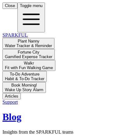
Close
Toggle menu
SPARKFUL
Plant Nanny
Water Tracker & Reminder
Fortune City
Gamified Expense Tracker
Walkr
Fit with Fun Walking Game
To-Do Adventure
Habit & To-Do Tracker
Book Morning!
Wake Up Story Alarm
Articles
Support
Blog
Insights from the SPARKFUL teams