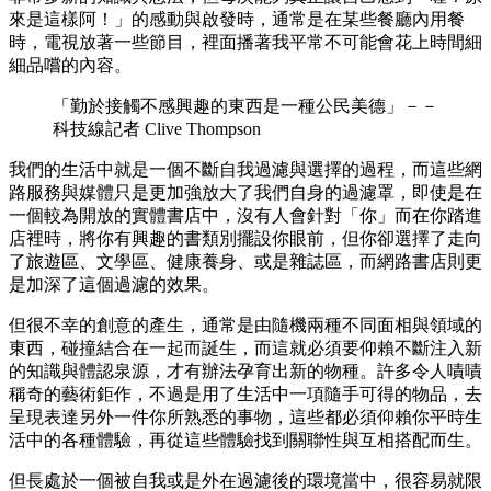
來是這樣阿！」的感動與啟發時，通常是在某些餐廳內用餐
時，電視放著一些節目，裡面播著我平常不可能會花上時間細
細品嚐的內容。
「勤於接觸不感興趣的東西是一種公民美德」－－
科技線記者 Clive Thompson
我們的生活中就是一個不斷自我過濾與選擇的過程，而這些網
路服務與媒體只是更加強放大了我們自身的過濾罩，即使是在
一個較為開放的實體書店中，沒有人會針對「你」而在你踏進
店裡時，將你有興趣的書類別擺設你眼前，但你卻選擇了走向
了旅遊區、文學區、健康養身、或是雜誌區，而網路書店則更
是加深了這個過濾的效果。
但很不幸的創意的產生，通常是由隨機兩種不同面相與領域的
東西，碰撞結合在一起而誕生，而這就必須要仰賴不斷注入新
的知識與體認泉源，才有辦法孕育出新的物種。許多令人嘖嘖
稱奇的藝術鉅作，不過是用了生活中一項隨手可得的物品，去
呈現表達另外一件你所熟悉的事物，這些都必須仰賴你平時生
活中的各種體驗，再從這些體驗找到關聯性與互相搭配而生。
但長處於一個被自我或是外在過濾後的環境當中，很容易就限