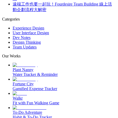
遠端工作也要一起玩！Fourdesire Team Building 線上活
動企劃流程大解密
Categories
Experience Design
User Interface Design
Dev Notes
Design Thinking
Team Updates
Our Works
Plant Nanny
Water Tracker & Reminder
Fortune City
Gamified Expense Tracker
Walkr
Fit with Fun Walking Game
To-Do Adventure
Habit & To-Do Tracker