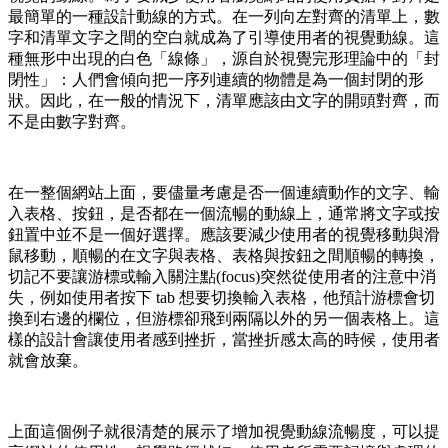
最簡單的一種設計動線的方式。在一列向左對齊的清單上，數
字和清單文字之間的空白就成為了引導使用者的視覺動線。這
種無形中出現的白色「線條」，源自於視覺完形理論中的「封
閉性」：人們會傾向把一序列連續的物體是為一個封閉的形
狀。因此，在一般的情況下，清單應該由文字的開頭對齊，而
不是由數字對齊。
在一整個網站上面，要儘量考慮是否一個連續動作的文字、輸
入表格、按鈕，是否都在一個流暢的動線上，通常將文字或按
鈕置中並不是一個好選擇。應該要減少使用者的視覺移動與滑
鼠移動，順暢的在文字與表格、表格與按鈕之間順暢的轉換，
切記不要讓游標或輸入關注點(focus)突然從使用者的注意中消
失，例如使用者按下 tab 想要切換輸入表格，他預計游標會切
換到右邊的欄位，但游標卻飛到兩隔以外的另一個表格上。這
樣的設計會讓使用者感到挫折，當挫折感太高的時候，使用者
就會放棄。
上面這個例子就很清楚的展示了增加視覺動線流暢度，可以提