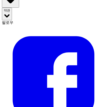
약관
팔로우