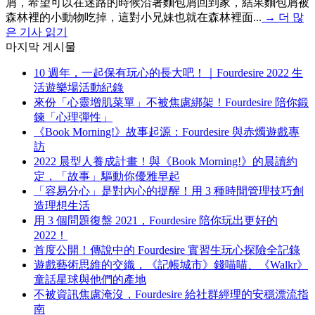
屑，希望可以在迷路的時候沿著麵包屑回到家，結果麵包屑被
森林裡的小動物吃掉，這對小兄妹也就在森林裡面...
→
더 많
은 기사 읽기
마지막 게시물
10 週年，一起保有玩心的長大吧！｜Fourdesire 2022 生
活遊樂場活動紀錄
來份「心靈增肌菜單」不被焦慮綁架！Fourdesire 陪你鍛
鍊「心理彈性」
《Book Morning!》故事起源：Fourdesire 與赤燭遊戲專
訪
2022 晨型人養成計畫！與《Book Morning!》的晨讀約
定，「故事」驅動你優雅早起
「容易分心」是對內心的提醒！用 3 種時間管理技巧創
造理想生活
用 3 個問題復盤 2021，Fourdesire 陪你玩出更好的
2022！
首度公開！傳說中的 Fourdesire 實習生玩心探險全記錄
遊戲藝術思維的交織，《記帳城市》錢喵喵、《Walkr》
童話星球與他們的產地
不被資訊焦慮淹沒，Fourdesire 給社群經理的安穩漂流指
南