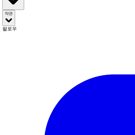
약관
팔로우