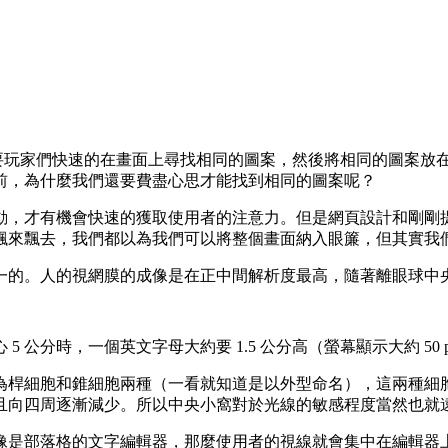
遊戲都需要玩家們快速的在畫面上尋找相同的圖案，然後將相同的圖
前，為什麼我們還要費盡心思才能找到相同的圖案呢？
動，才有機會快速的獲取使用者的注意力。但是網頁設計和剛剛
飄來飄去，我們都以為我們可以將整個畫面納入眼簾，但其實我
一的。人的視網膜的成像是在正中間解析度最高，隨著離眼球中
 公分時，一個英文字母大約要 1.5 公分高（螢幕顯示大約 5
為桿細胞和錐細胞兩種（一看就知道是以外型命名），這兩種細
且向四周逐漸減少。所以中央小窩對於光線的敏感程度當然也就
像是部落格的文字編輯器，那麼使用者的視線就會集中在編輯器