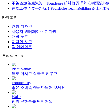
不被資訊焦慮淹沒，Fourdesire 給社群經理的安穩漂流指
遠端工作也要一起玩！Fourdesire Team Building 線
카테고리
경험 디자인
사용자 인터페이스 디자인
개발 노트
디자인 사고
팀 업데이트
우리의 Apps
Plant Nanny
물도 마시고 식물도 키우고
Fortune City
좋은 소비습관을 만들어 보세요
Walkr
함께 은하수를 탐험해요