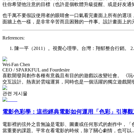
往你希望他注意的目標（也許是個軟體升級提醒、或是好友通
也千萬不要假設使用者的眼睛會一口氣看完畫面上所有的選項
面牆上色一樣，是非常辛苦而且困難的一件事。設計畫面上的
References:
陳一平（2011）。視覺心理學。台灣：翔郁整合行銷。 2. Ware, Colin (2008
Wei-Fan Chen
CEO / SPARKFUL and Fourdesire
喜歡開發與創作各種有意義且有目的的遊戲以改變社會。 《
交互設計。熱衷於雲端運算，同時也是一個活躍的獨立遊戲開發者
관련 게시물
電影色彩學：這些經典電影如何運用「色彩」引導觀
電影裡的弦外之音無論是電影、圖畫或任何形式的創作中，「
當重要的課題。平常在看電影的時候，除了關心劇情，也可以..