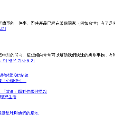
麼簡單的一件事。即使產品已經在某個國家（例如台灣）有了足
읽기
些特別的傾向。這些傾向常常可以幫助我們快速的辨別事物，有
→
더 많은 기사 읽기
 生活遊樂場活動紀錄
鍛鍊「心理彈性」
讀約定，「故事」驅動你優雅早起
造理想生活
》童話星球與他們的產地