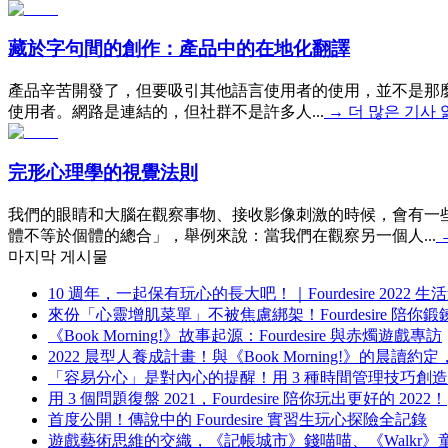
藏於字句間的創作：產品中的在地化翻譯
產品辛苦開發了，但要吸引其他語言使用者的使用，並不是那
使用者。網路是連結的，但社群不是許多人...
→
더 많은 기사 
完形心理學的視覺法則
我們的眼睛和大腦在觀察事物、接收影像刺激的時候，會有一
體不等於個體的總合」，舉例來說：當我們在觀察另一個人...
마지막 게시물
10 週年，一起保有玩心的長大吧！｜Fourdesire 2022
來份「心靈增肌菜單」不被焦慮綁架！Fourdesire 陪你
《Book Morning!》故事起源：Fourdesire 與赤燭遊戲專訪
2022 晨型人養成計畫！與《Book Morning!》的晨
「容易分心」是對內心的提醒！用 3 種時間管理技巧創
用 3 個問題復盤 2021，Fourdesire 陪你玩出更好的 2022！
首度公開！傳說中的 Fourdesire 實習生玩心探險全記錄
遊戲藝術思維的交織，《記帳城市》錢喵喵、《Walkr