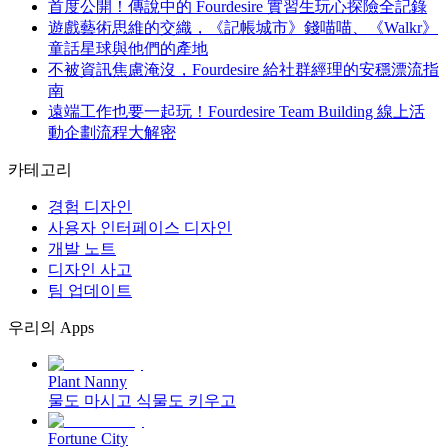
首度公開！傳說中的 Fourdesire 實習生玩心探險全記錄
遊戲藝術思維的交織，《記帳城市》錢喵喵、《Walkr》
童話星球與他們的產地
不被資訊焦慮淹沒，Fourdesire 給社群經理的安穩漂流指
南
遠端工作也要一起玩！Fourdesire Team Building 線上活
動企劃流程大解密
카테고리
경험 디자인
사용자 인터페이스 디자인
개발 노트
디자인 사고
팀 업데이트
우리의 Apps
Plant Nanny
물도 마시고 식물도 키우고
Fortune City