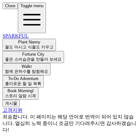
Close
Toggle menu
SPARKFUL
Plant Nanny
물도 마시고 식물도 키우고
Fortune City
좋은 소비습관을 만들어 보세요
Walkr
함께 은하수를 탐험해요
To-Do Adventure
흥미로운 할 일 목록
Book Morning!
스토리 알람 시계
게시물
고객지원
죄송합니다. 이 페이지는 해당 언어로 번역이 되어 있지 않습
니다. 열심히 노력 중이니 조금만 기다려주시면 감사하겠습니
다!