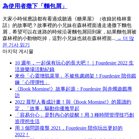
為使用者撒下「麵包屑」
大家小時候應該都有看過或聽過《糖果屋》（收錄於格林童
話）的故事吧？故事裡的小兄妹在森林裡面邊走邊撒下麵包
屑，希望可以在迷路的時候沿著麵包屑回到家，結果麵包屑被
森林裡的小動物吃掉，這對小兄妹也就在森林裡面...
→
더 많
은 기사 읽기
마지막 게시물
10 週年，一起保有玩心的長大吧！｜Fourdesire 2022 生
活遊樂場活動紀錄
來份「心靈增肌菜單」不被焦慮綁架！Fourdesire 陪你鍛
鍊「心理彈性」
《Book Morning!》故事起源：Fourdesire 與赤燭遊戲專
訪
2022 晨型人養成計畫！與《Book Morning!》的晨讀約
定，「故事」驅動你優雅早起
「容易分心」是對內心的提醒！用 3 種時間管理技巧創
造理想生活
用 3 個問題復盤 2021，Fourdesire 陪你玩出更好的
2022！