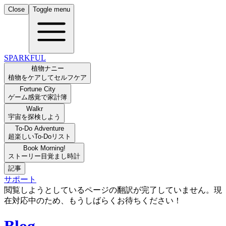
Close
Toggle menu
SPARKFUL
植物ナニー
植物をケアしてセルフケア
Fortune City
ゲーム感覚で家計簿
Walkr
宇宙を探検しよう
To-Do Adventure
超楽しいTo-Doリスト
Book Morning!
ストーリー目覚まし時計
記事
サポート
閲覧しようとしているページの翻訳が完了していません。現
在対応中のため、もうしばらくお待ちください！