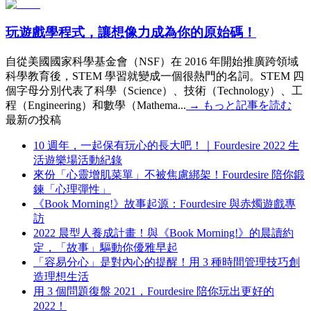
玩遊戲學程式，讓想像力成為你的原始碼！
自從美國國家科學基金會（NSF）在 2016 年開始推廣跨領域
科學教育後，STEM 學習就變成一個很熱門的名詞。STEM 四
個字母分別代表了科學（Science）、技術（Technology）、工
程（Engineering）和數學（Mathema...
→
もっと記事を読む
最新の投稿
10 週年，一起保有玩心的長大吧！｜Fourdesire 2022 生
活遊樂場活動紀錄
來份「心靈增肌菜單」不被焦慮綁架！Fourdesire 陪你鍛
鍊「心理彈性」
《Book Morning!》故事起源：Fourdesire 與赤燭遊戲專
訪
2022 晨型人養成計畫！與《Book Morning!》的晨讀約
定，「故事」驅動你優雅早起
「容易分心」是對內心的提醒！用 3 種時間管理技巧創
造理想生活
用 3 個問題復盤 2021，Fourdesire 陪你玩出更好的
2022！