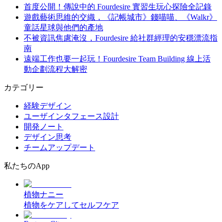
首度公開！傳說中的 Fourdesire 實習生玩心探險全記錄
遊戲藝術思維的交織，《記帳城市》錢喵喵、《Walkr》
童話星球與他們的產地
不被資訊焦慮淹沒，Fourdesire 給社群經理的安穩漂流指
南
遠端工作也要一起玩！Fourdesire Team Building 線上活
動企劃流程大解密
カテゴリー
経験デザイン
ユーザインタフェース設計
開発ノート
デザイン思考
チームアップデート
私たちのApp
植物ナニー
植物をケアしてセルフケア