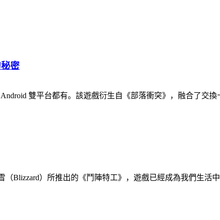
的秘密
6; Android 雙平台都有。該遊戲衍生自《部落衝突》，融合了交換卡片 (C
雪（Blizzard）所推出的《鬥陣特工》，遊戲已經成為我們