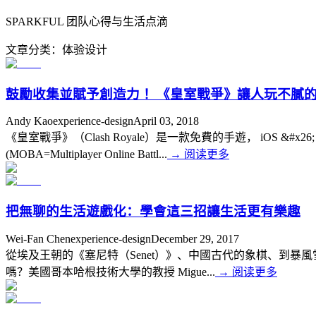
SPARKFUL 团队心得与生活点滴
文章分类
：
体验设计
鼓勵收集並賦予創造力 ！《皇室戰爭》讓人玩不膩
Andy Kao
experience-design
April 03, 2018
《皇室戰爭》（Clash Royale）是一款免費的手遊， iOS &#x2
(MOBA=Multiplayer Online Battl...
→
阅读更多
把無聊的生活遊戲化：學會這三招讓生活更有樂趣
Wei-Fan Chen
experience-design
December 29, 2017
從埃及王朝的《塞尼特（Senet）》、中國古代的象棋、到暴風
嗎？美國哥本哈根技術大學的教授 Migue...
→
阅读更多