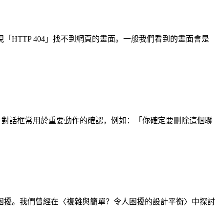
TTP 404」找不到網頁的畫面。一般我們看到的畫面會是
此，對話框常用於重要動作的確認，例如：「你確定要刪除這個聯
困擾。我們曾經在〈複雜與簡單？令人困擾的設計平衡〉中探討