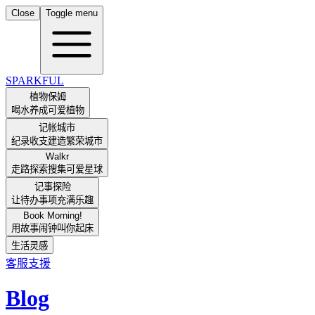
Close
Toggle menu
SPARKFUL
植物保姆
喝水养成可爱植物
记帐城市
纪录收支建造繁荣城市
Walkr
走路探索搜集可爱星球
记事探险
让待办事项充满乐趣
Book Morning!
用故事闹钟叫你起床
生活灵感
客服支援
Blog