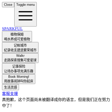
Close
Toggle menu
SPARKFUL
植物保姆
喝水养成可爱植物
记帐城市
纪录收支建造繁荣城市
Walkr
走路探索搜集可爱星球
记事探险
让待办事项充满乐趣
Book Morning!
用故事闹钟叫你起床
生活灵感
客服支援
真抱歉，这个页面尚未被翻译成你的语言，但是我们正在努力
中了！