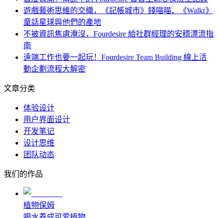
遊戲藝術思維的交織，《記帳城市》錢喵喵、《Walkr》
童話星球與他們的產地
不被資訊焦慮淹沒，Fourdesire 給社群經理的安穩漂流指
南
遠端工作也要一起玩！Fourdesire Team Building 線上活
動企劃流程大解密
文章分类
体验设计
用户界面设计
开发笔记
设计思维
团队动态
我们的作品
植物保姆
喝水养成可爱植物