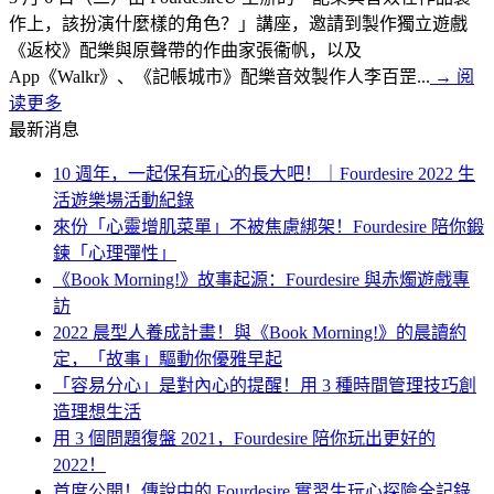
作上，該扮演什麼樣的角色？」講座，邀請到製作獨立遊戲
《返校》配樂與原聲帶的作曲家張衞帆，以及
App《Walkr》、《記帳城市》配樂音效製作人李百罡...
→
阅
读更多
最新消息
10 週年，一起保有玩心的長大吧！｜Fourdesire 2022 生
活遊樂場活動紀錄
來份「心靈增肌菜單」不被焦慮綁架！Fourdesire 陪你鍛
鍊「心理彈性」
《Book Morning!》故事起源：Fourdesire 與赤燭遊戲專
訪
2022 晨型人養成計畫！與《Book Morning!》的晨讀約
定，「故事」驅動你優雅早起
「容易分心」是對內心的提醒！用 3 種時間管理技巧創
造理想生活
用 3 個問題復盤 2021，Fourdesire 陪你玩出更好的
2022！
首度公開！傳說中的 Fourdesire 實習生玩心探險全記錄