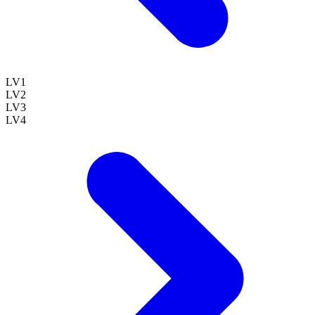
LV
1
LV
2
LV
3
LV
4